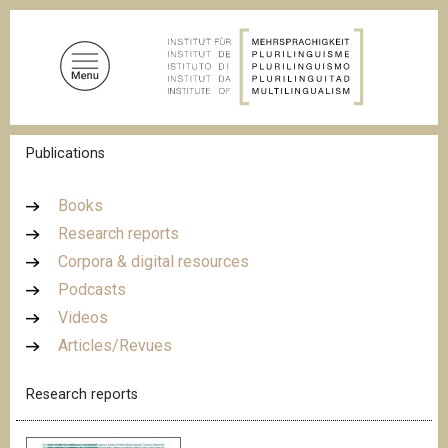
S
k
i
p
t
o
B
Publications
m
r
a
e
a
i
Books
d
n
Research reports
c
c
r
Corpora & digital resources
u
o
m
Podcasts
n
b
Videos
t
Articles/Revues
e
n
Research reports
t