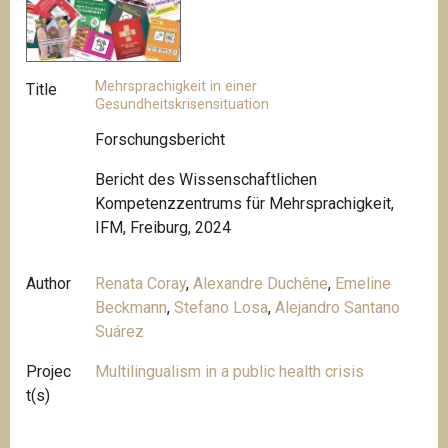
Mehrsprachigkeit in einer
Title
Gesundheitskrisensituation
Forschungsbericht
Bericht des Wissenschaftlichen
Kompetenzzentrums für Mehrsprachigkeit,
IFM, Freiburg, 2024
Author
Renata Coray
,
Alexandre Duchêne
,
Emeline
Beckmann
,
Stefano Losa
,
Alejandro Santano
Suárez
Projec
Multilingualism in a public health crisis
t(s)