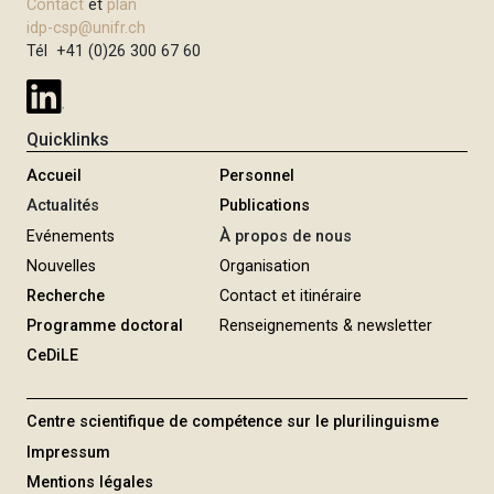
Contact
et
plan
i
idp-csp@unifr.ch
p
Tél +41 (0)26 300 67 60
a
l
Quicklinks
Accueil
Personnel
Actualités
Publications
Evénements
À propos de nous
Nouvelles
Organisation
Recherche
Contact et itinéraire
Programme doctoral
Renseignements & newsletter
CeDiLE
Centre scientifique de compétence sur le plurilinguisme
Impressum
Mentions légales