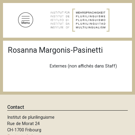
A
l
l
e
r
a
F
u
Rosanna Margonis-Pasinetti
i
c
l
d
o
'
Externes (non affichés dans Staff)
n
A
t
r
i
e
a
n
n
u
e
p
Contact
r
Institut de plurilinguisme
i
Rue de Morat 24
n
CH-1700 Fribourg
c