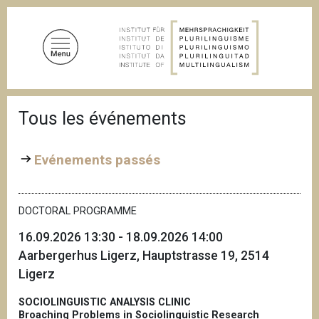
A
l
l
e
r
a
F
u
Tous les événements
i
c
l
d
o
'
Evénements passés
n
A
t
r
i
e
a
DOCTORAL PROGRAMME
n
n
u
e
16.09.2026 13:30 - 18.09.2026 14:00
p
Aarbergerhus Ligerz, Hauptstrasse 19, 2514
r
Ligerz
i
n
SOCIOLINGUISTIC ANALYSIS CLINIC
c
Broaching Problems in Sociolinguistic Research