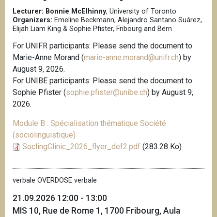
i
Lecturer: Bonnie McElhinny
, University of Toronto
Organizers:
Emeline Beckmann, Alejandro Santano Suárez,
p
Elijah Liam King & Sophie Pfister, Fribourg and Bern
a
l
For UNIFR participants: Please send the document to
Marie-Anne Morand (
marie-anne.morand@unifr.ch
) by
August 9, 2026.
For UNIBE participants: Please send the document to
Sophie Pfister (
sophie.pfister@unibe.ch
) by August 9,
2026.
Module B : Spécialisation thématique Société
(sociolinguistique)
SoclingClinic_2026_flyer_def2.pdf
(283.28 Ko)
verbale OVERDOSE verbale
21.09.2026 12:00 - 13:00
MIS 10, Rue de Rome 1, 1700 Fribourg, Aula