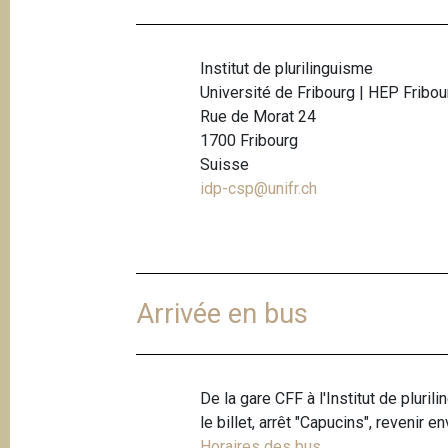
e
i
p
a
Institut de plurilinguisme
l
Université de Fribourg | HEP Fribou
Rue de Morat 24
1700 Fribourg
Suisse
idp-csp@unifr.ch
Arrivée en bus
De la gare CFF à l'Institut de pluri
le billet, arrêt "Capucins", revenir 
Horaires des bus