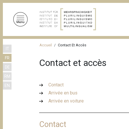
A
l
l
e
r
a
F
u
Accueil
Contact Et Accès
IT
i
c
FR
o
l
Contact et accès
n
DE
d
t
RM
'
e
Contact
EN
n
A
Arrivée en bus
u
r
p
Arrivée en voiture
i
r
a
i
n
n
Contact
c