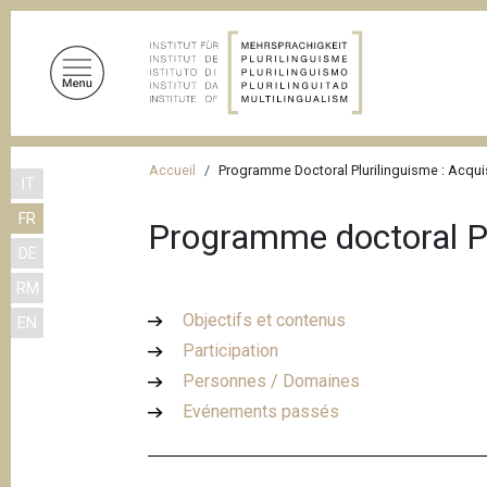
A
l
l
e
r
a
F
u
Accueil
Programme Doctoral Plurilinguisme : Acquis
IT
i
c
FR
o
l
Programme doctoral Plu
n
DE
d
t
RM
'
e
Objectifs et contenus
EN
n
A
Participation
u
r
p
Personnes / Domaines
i
r
Evénements passés
a
i
n
n
c