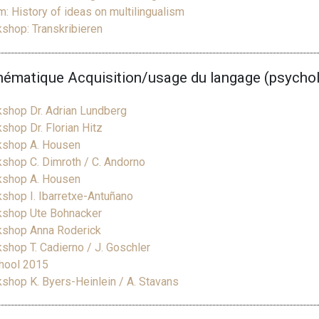
m: History of ideas on multilingualism
hop: Transkribieren
thématique Acquisition/usage du langage (psychol
shop Dr. Adrian Lundberg
hop Dr. Florian Hitz
shop A. Housen
hop C. Dimroth / C. Andorno
shop A. Housen
hop I. Ibarretxe-Antuñano
shop Ute Bohnacker
shop Anna Roderick
hop T. Cadierno / J. Goschler
hool 2015
hop K. Byers-Heinlein / A. Stavans