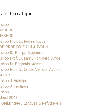
rale thématique
kshop
RKSHOP
RKSHOP
hop Prof. Dr. Ruanni Tupas
P PROF. DR. DALILA AYOUN
shop Dr. Philipp Siepmann
hop Prof. Dr. Fanny Forsberg Lundell
shop Dr. Benjamin Kremmel
hop Prof. Dr. Cécile Van den Avenne
ol 2019
hop J. Hulstijn
shop J. Festman
kshop
chool 2018
 Geflüchtete / Langues & Réfugié-e-s