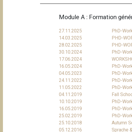
Module A : Formation géné
27.11.2025
PhD-Wor
14.03.2025
PHD-WO
28.02.2025
PHD-WO
30.10.2024
PhD-Works
17.06.2024
WORKSHO
16.05.2024
PhD-Work
04.05.2023
PhD-Works
24.11.2022
PhD-Work
11.05.2022
PhD-Works
04.11.2019
Fall Scho
10.10.2019
PhD-Works
16.05.2019
PhD-Work
25.02.2019
PhD-Wor
25.10.2018
Autumn S
05.12.2016
Sprache &