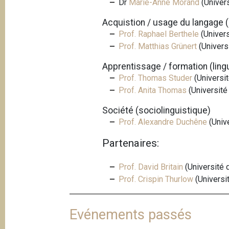
Dr
Marie-Anne Morand
(Univer
Acquistion / usage du langage 
Prof. Raphael Berthele
(Univer
Prof. Matthias Grünert
(Univers
Apprentissage / formation (ling
Prof. Thomas Studer
(Universit
Prof. Anita Thomas
(Université
Société (sociolinguistique)
Prof. Alexandre Duchêne
(Unive
Partenaires:
Prof. David Britain
(Université 
Prof. Crispin Thurlow
(Universi
Evénements passés