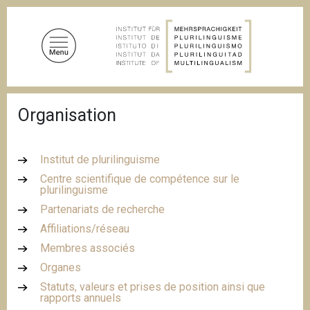
A
l
l
e
r
a
F
u
Organisation
i
c
l
d
o
'
n
Institut de plurilinguisme
A
t
r
Centre scientifique de compétence sur le
i
plurilinguisme
e
a
n
Partenariats de recherche
n
u
e
Affiliations/réseau
p
Membres associés
r
Organes
i
Statuts, valeurs et prises de position ainsi que
n
rapports annuels
c