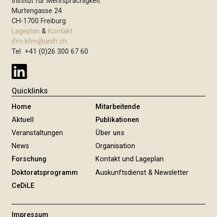
Institut für Mehrsprachigkeit
Murtengasse 24
CH-1700 Freiburg
Lageplan
&
Kontakt
ifm-kfm@unifr.ch
Tel +41 (0)26 300 67 60
Quicklinks
Home
Mitarbeitende
Aktuell
Publikationen
Veranstaltungen
Über uns
News
Organisation
Forschung
Kontakt und Lageplan
Doktoratsprogramm
Auskunftsdienst & Newsletter
CeDiLE
Impressum