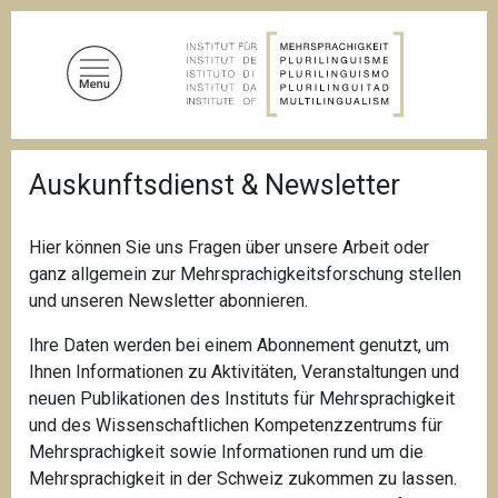
D
i
r
e
k
t
P
z
Auskunftsdienst & Newsletter
f
u
a
d
m
n
Hier können Sie uns Fragen über unsere Arbeit oder
I
a
ganz allgemein zur Mehrsprachigkeitsforschung stellen
n
v
i
und unseren Newsletter abonnieren.
h
g
a
a
Ihre Daten werden bei einem Abonnement genutzt, um
l
t
Ihnen Informationen zu Aktivitäten, Veranstaltungen und
i
t
neuen Publikationen des Instituts für Mehrsprachigkeit
o
n
und des Wissenschaftlichen Kompetenzzentrums für
Mehrsprachigkeit sowie Informationen rund um die
Mehrsprachigkeit in der Schweiz zukommen zu lassen.