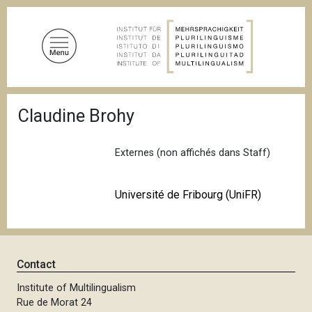
S
k
i
p
t
o
B
m
Claudine Brohy
r
a
e
a
i
d
Externes (non affichés dans Staff)
n
c
c
r
u
o
Université de Fribourg (UniFR)
m
n
b
t
e
n
Contact
t
Institute of Multilingualism
Rue de Morat 24