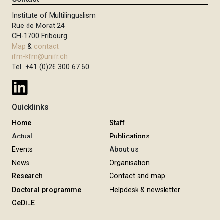
Institute of Multilingualism
Rue de Morat 24
CH-1700 Fribourg
Map
&
contact
ifm-kfm@unifr.ch
Tel +41 (0)26 300 67 60
Quicklinks
Home
Staff
Actual
Publications
Events
About us
News
Organisation
Research
Contact and map
Doctoral programme
Helpdesk & newsletter
CeDiLE