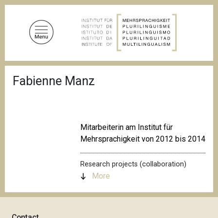
S
k
i
p
t
o
B
m
Fabienne Manz
r
a
e
a
i
d
n
c
c
r
Mitarbeiterin am Institut für
u
o
Mehrsprachigkeit von 2012 bis 2014
m
n
b
t
Research projects (collaboration)
e
More
n
t
Contact