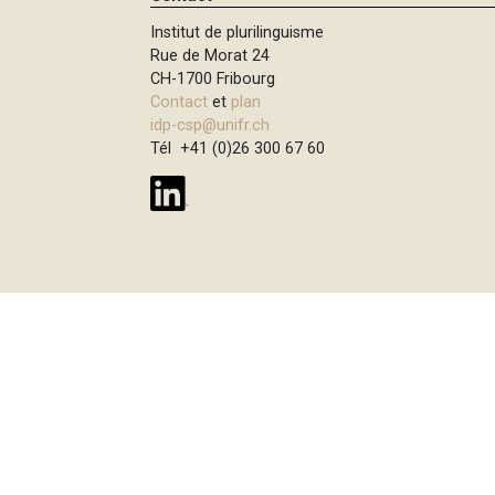
e
i
Institut de plurilinguisme
p
Rue de Morat 24
a
CH-1700 Fribourg
l
Contact
et
plan
idp-csp@unifr.ch
Tél +41 (0)26 300 67 60