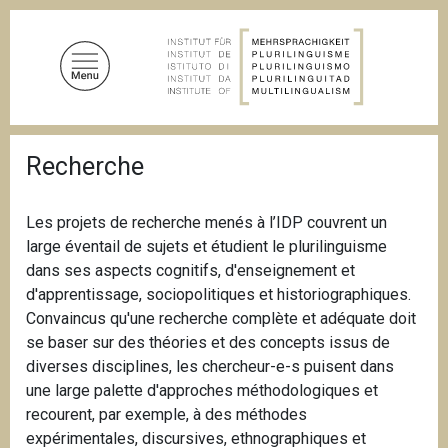
A
l
l
e
r
a
F
u
Recherche
i
c
l
d
o
'
Les projets de recherche menés à l’IDP couvrent un
n
A
large éventail de sujets et étudient le plurilinguisme
t
r
i
dans ses aspects cognitifs, d'enseignement et
e
a
d'apprentissage, sociopolitiques et historiographiques.
n
n
Convaincus qu'une recherche complète et adéquate doit
u
e
se baser sur des théories et des concepts issus de
p
diverses disciplines, les chercheur-e-s puisent dans
r
une large palette d'approches méthodologiques et
i
recourent, par exemple, à des méthodes
n
expérimentales, discursives, ethnographiques et
c