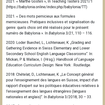
2021. « Marthe Gosteli », In Teaching Tasters 2021/1
(https://babylonia.online/index.php/babylonia/TT)
2021. « Des mots pernicieux aux formules
mernicieuses. Pratiques inclusives et signalisation du
genre: quels choix ont été réalisés pour le présent
numéro de Babylonia ».
In
Babylonia 3/21
, 110 – 116.
2020. Loder Buechel, L., Lichtenauer, K. „Grading and
Gathering Evidence in Swiss Elementary and Lower
Secondary School English Language Classrooms“. In:
Mickan, P. & Wallace, I. (Hrsg.).
Handbook of Language
Education Curriculum Design
.
New York
: Routledge.
2018. Chételat, D., Lichtenauer, K. „Le Concept général
pour l’enseignement des langues en Suisse, impact d’un
rapport d’expert sur les politiques éducatives relatives à
l’enseignement des langues étrangères (langues
nationales et anglais)“. In
Babylonia
3/2018, 30 – 33.