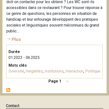
doit-on contacter pour les obtenir ? Les WC sont-ils
accessibles dans ce restaurant ? Pour trouver réponse à
ce genre de questions, les personnes en situation de
handicap et leur entourage développent des pratiques
sociales et linguistiques souvent méconnues du grand
public....
Plus
Durée
01.2023 - 06.2025
Mots clés
Diversité
,
Inégalités
,
Institutions
,
Interaction
,
Politique
P
Page 1
P
››
a
a
g
g
i
e
n
s
Contact
a