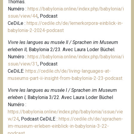
Thomas.
Numéro :
https://babylonia.online/index.php/babylonia/i
ssue/view/44
, Podcast
CeDiLe :
https://cedile.ch/de/lernerkorpora-einblick-in-
babylonia-2-2024-podcast
Vivre les langues au musée II / Sprachen im Museum
erleben II,
Babylonia 2/23. Avec Laura Loder Büchel.
Numéro :
https://babylonia.online/index.php/babylonia/i
ssue/view/31
, Podcast
CeDiLE:
https://cedile.ch/de/living-languages-at-
museums-part-ii-insight-from-babylonia-2-23-podcast
Vivre les langues au musée I / Sprachen im Museum
erleben I,
Babylonia 3/22. Avec Laura Loder Büchel
Numéro :
https://babylonia.online/index.php/babylonia/issue/vie
w/24
,
Podcast CeDiLE :
https://cedile.ch/de/sprachen-
im-museum-erleben-einblick-in-babylonia-3-22-
podcast