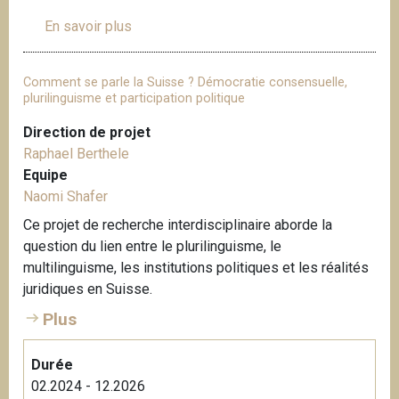
En savoir plus
s
u
r
Comment se parle la Suisse ? Démocratie consensuelle,
L
plurilinguisme et participation politique
i
Direction de projet
c
Raphael Berthele
h
Equipe
t
Naomi Shafer
e
n
Ce projet de recherche interdisciplinaire aborde la
a
question du lien entre le plurilinguisme, le
u
multilinguisme, les institutions politiques et les réalités
e
juridiques en Suisse.
r
Plus
K
a
Durée
r
02.2024 - 12.2026
i