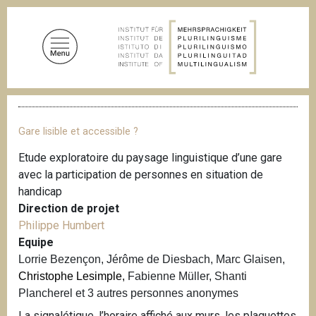
A
l
l
e
r
a
F
u
i
c
l
Gare lisible et accessible ?
d
o
'
Etude exploratoire du paysage linguistique d’une gare
n
A
avec la participation de personnes en situation de
t
r
i
handicap
e
a
Direction de projet
n
n
Philippe Humbert
u
e
Equipe
p
Lorrie Bezençon, Jérôme de Diesbach, Marc Glaisen,
r
Christophe Lesimple,
Fabienne Müller, Shanti
i
Plancherel et 3 autres personnes anonymes
n
c
La signalétique, l’horaire affiché aux murs, les plaquettes