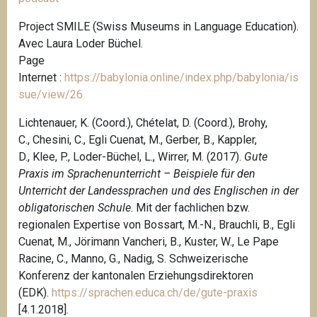
Project SMILE (Swiss Museums in Language Education).
Avec Laura Loder Büchel.
P
age
Internet :
https://babylonia.online/index.php/babylonia/is
sue/view/26
Lichtenauer, K. (Coord.), Chételat, D. (Coord.), Brohy,
C., Chesini, C., Egli Cuenat, M., Gerber, B., Kappler,
D., Klee, P., Loder-Büchel, L., Wirrer, M. (2017).
Gute
Praxis im Sprachenunterricht – Beispiele für den
Unterricht der Landessprachen und des Englischen in der
obligatorischen Schule
. Mit der fachlichen bzw.
regionalen Expertise von Bossart, M.-N., Brauchli, B., Egli
Cuenat, M., Jörimann Vancheri, B., Kuster, W., Le Pape
Racine, C., Manno, G., Nadig, S. Schweizerische
Konferenz der kantonalen Erziehungsdirektoren
(EDK).
https://sprachen.educa.ch/de/gute-praxis
[4.1.2018].