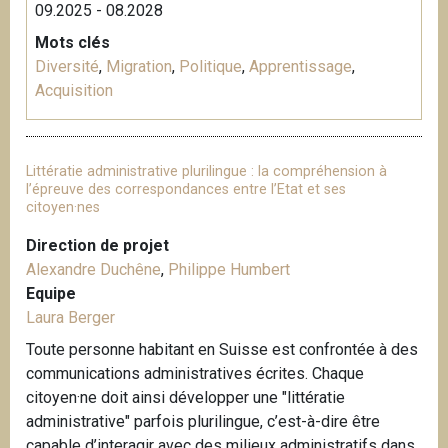
09.2025 - 08.2028
Mots clés
Diversité
,
Migration
,
Politique
,
Apprentissage
,
Acquisition
Littératie administrative plurilingue : la compréhension à
l’épreuve des correspondances entre l’Etat et ses
citoyen·nes
Direction de projet
Alexandre Duchêne
,
Philippe Humbert
Equipe
Laura Berger
Toute personne habitant en Suisse est confrontée à des
communications administratives écrites. Chaque
citoyen·ne doit ainsi développer une "littératie
administrative" parfois plurilingue, c’est-à-dire être
capable d’interagir avec des milieux administratifs dans