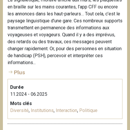
i
en braille sur les mains courantes, l’app CFF ou encore
p
les annonces dans les haut-parleurs… Tout cela, c’est le
a
paysage linguistique d’une gare. Ces nombreux supports
l
transmettent en permanence des informations aux
voyageuses et voyageurs. Quand il y a des imprévus,
des retards ou des travaux, ces messages peuvent
changer rapidement. Or, pour des personnes en situation
de handicap (PSH), percevoir et interpréter ces
informations...
Plus
Durée
11.2024 - 06.2025
Mots clés
Diversité
,
Institutions
,
Interaction
,
Politique