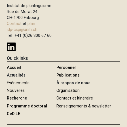
u
t
Institut de plurilinguisme
i
i
Rue de Morat 24
v
o
CH-1700 Fribourg
a
n
Contact
et
plan
n
idp-csp@unifr.ch
t
Tél +41 (0)26 300 67 60
e
Quicklinks
Accueil
Personnel
Actualités
Publications
Evénements
À propos de nous
Nouvelles
Organisation
Recherche
Contact et itinéraire
Programme doctoral
Renseignements & newsletter
CeDiLE