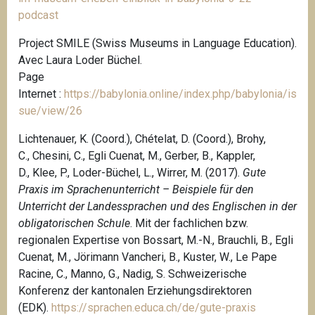
podcast
Project SMILE (Swiss Museums in Language Education).
Avec Laura Loder Büchel.
P
age
Internet :
https://babylonia.online/index.php/babylonia/is
sue/view/26
Lichtenauer, K. (Coord.), Chételat, D. (Coord.), Brohy,
C., Chesini, C., Egli Cuenat, M., Gerber, B., Kappler,
D., Klee, P., Loder-Büchel, L., Wirrer, M. (2017).
Gute
Praxis im Sprachenunterricht – Beispiele für den
Unterricht der Landessprachen und des Englischen in der
obligatorischen Schule
. Mit der fachlichen bzw.
regionalen Expertise von Bossart, M.-N., Brauchli, B., Egli
Cuenat, M., Jörimann Vancheri, B., Kuster, W., Le Pape
Racine, C., Manno, G., Nadig, S. Schweizerische
Konferenz der kantonalen Erziehungsdirektoren
(EDK).
https://sprachen.educa.ch/de/gute-praxis