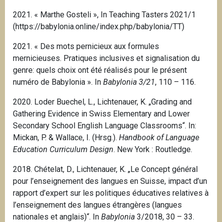
2021. « Marthe Gosteli », In Teaching Tasters 2021/1
(https://babylonia.online/index.php/babylonia/TT)
2021. « Des mots pernicieux aux formules
mernicieuses. Pratiques inclusives et signalisation du
genre: quels choix ont été réalisés pour le présent
numéro de Babylonia ».
In
Babylonia 3/21
, 110 – 116.
2020. Loder Buechel, L., Lichtenauer, K. „Grading and
Gathering Evidence in Swiss Elementary and Lower
Secondary School English Language Classrooms“. In:
Mickan, P. & Wallace, I. (Hrsg.).
Handbook of Language
Education Curriculum Design
.
New York
: Routledge.
2018. Chételat, D., Lichtenauer, K. „Le Concept général
pour l’enseignement des langues en Suisse, impact d’un
rapport d’expert sur les politiques éducatives relatives à
l’enseignement des langues étrangères (langues
nationales et anglais)“. In
Babylonia
3/2018, 30 – 33.