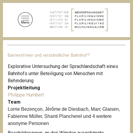
D
i
r
e
k
t
P
z
f
u
a
Barrierefreier und verständlicher Bahnhof?
d
m
n
Explorative Untersuchung der Sprachlandschaft eines
I
a
Bahnhofs unter Beteiligung von Menschen mit
n
v
i
Behinderung
h
g
Projektleitung
a
a
Philippe Humbert
l
t
i
Team
t
o
Lorrie Bezençon, Jérôme de Diesbach, Marc Glaisen,
n
Fabienne Müller, Shanti Plancherel und 4 weitere
anonyme Personen
Beschilderungen, an den Wänden ausgehängte