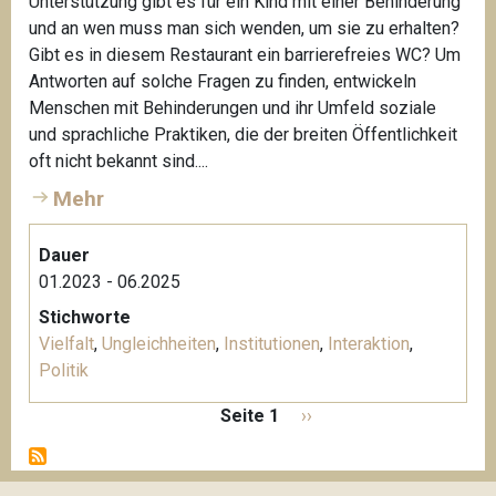
Unterstützung gibt es für ein Kind mit einer Behinderung
und an wen muss man sich wenden, um sie zu erhalten?
Gibt es in diesem Restaurant ein barrierefreies WC? Um
Antworten auf solche Fragen zu finden, entwickeln
Menschen mit Behinderungen und ihr Umfeld soziale
und sprachliche Praktiken, die der breiten Öffentlichkeit
oft nicht bekannt sind....
Mehr
Dauer
01.2023 - 06.2025
Stichworte
Vielfalt
,
Ungleichheiten
,
Institutionen
,
Interaktion
,
Politik
S
Seite 1
N
››
e
ä
i
c
t
h