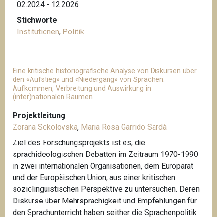
02.2024 - 12.2026
r
i
Stichworte
n
Institutionen
,
Politik
e
Eine kritische historiografische Analyse von Diskursen über
den «Aufstieg» und «Niedergang» von Sprachen:
Aufkommen, Verbreitung und Auswirkung in
(inter)nationalen Räumen
Projektleitung
Zorana Sokolovska
,
Maria Rosa Garrido Sardà
Ziel des Forschungsprojekts ist es, die
sprachideologischen Debatten im Zeitraum 1970-1990
in zwei internationalen Organisationen, dem Europarat
und der Europäischen Union, aus einer kritischen
soziolinguistischen Perspektive zu untersuchen. Deren
Diskurse über Mehrsprachigkeit und Empfehlungen für
den Sprachunterricht haben seither die Sprachenpolitik