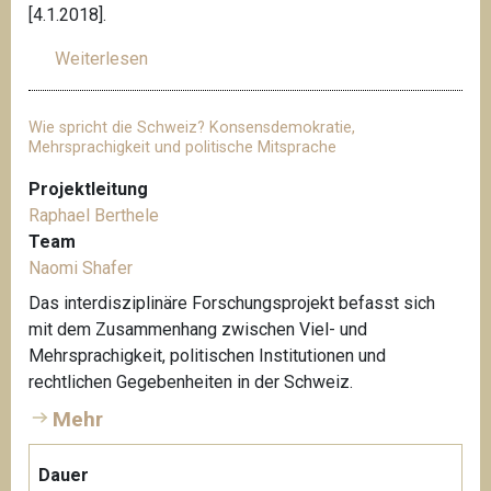
[4.1.2018].
Weiterlesen
ü
b
e
Wie spricht die Schweiz? Konsensdemokratie,
r
Mehrsprachigkeit und politische Mitsprache
L
Projektleitung
i
Raphael Berthele
c
Team
h
Naomi Shafer
t
e
Das interdisziplinäre Forschungsprojekt befasst sich
n
mit dem Zusammenhang zwischen Viel- und
a
Mehrsprachigkeit, politischen Institutionen und
u
rechtlichen Gegebenheiten in der Schweiz.
e
Mehr
r
K
Dauer
a