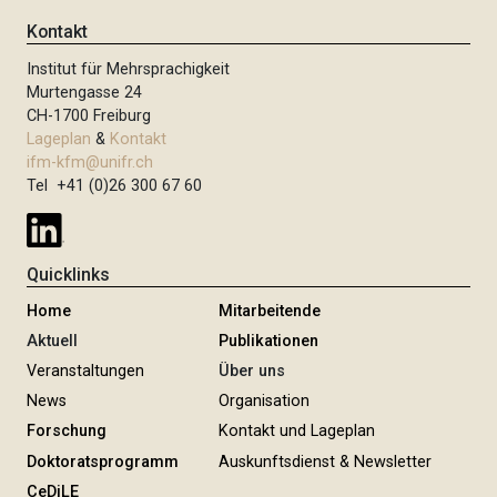
e
s
Kontakt
n
t
n
Institut für Mehrsprachigkeit
e
u
Murtengasse 24
S
m
CH-1700 Freiburg
e
m
Lageplan
&
Kontakt
i
e
ifm-kfm@unifr.ch
t
Tel +41 (0)26 300 67 60
r
i
e
e
r
Quicklinks
u
n
Home
Mitarbeitende
g
Aktuell
Publikationen
Veranstaltungen
Über uns
News
Organisation
Forschung
Kontakt und Lageplan
Doktoratsprogramm
Auskunftsdienst & Newsletter
CeDiLE