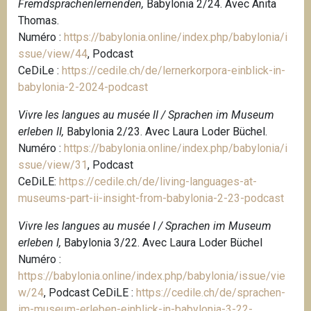
Fremdsprachenlernenden,
Babylonia 2/24. Avec Anita
Thomas.
Numéro :
https://babylonia.online/index.php/babylonia/i
ssue/view/44
, Podcast
CeDiLe :
https://cedile.ch/de/lernerkorpora-einblick-in-
babylonia-2-2024-podcast
Vivre les langues au musée II / Sprachen im Museum
erleben II,
Babylonia 2/23. Avec Laura Loder Büchel.
Numéro :
https://babylonia.online/index.php/babylonia/i
ssue/view/31
, Podcast
CeDiLE:
https://cedile.ch/de/living-languages-at-
museums-part-ii-insight-from-babylonia-2-23-podcast
Vivre les langues au musée I / Sprachen im Museum
erleben I,
Babylonia 3/22. Avec Laura Loder Büchel
Numéro :
https://babylonia.online/index.php/babylonia/issue/vie
w/24
,
Podcast CeDiLE :
https://cedile.ch/de/sprachen-
im-museum-erleben-einblick-in-babylonia-3-22-