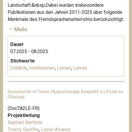
Landschaft.&nbsp;Dabei wurden insbesondere
Publikationen aus den Jahren 2011-2025 über folgende
Merkmale des Fremdsprachenunterrichts berücksichtigt:
Mehr
Dauer
07.2025 - 08.2025
Stichworte
Didaktik
,
Institutionen
,
Lernen
,
Lehren
Documenter et Tester l’Apprentissage Adaptatif à L'École en
FRançais
(DocTA2LE-FR)
Projektleitung
Raphael Berthele
Thierry Geoffre
,
Lionel Alvarez