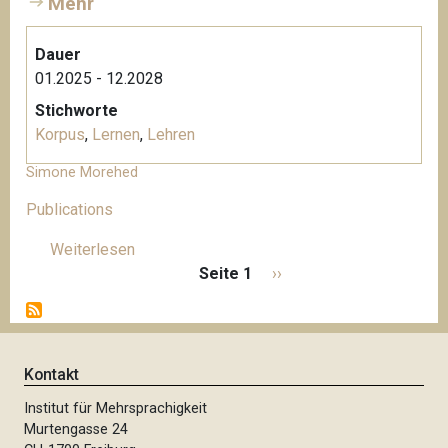
Mehr
Dauer
01.2025 - 12.2028
Stichworte
Korpus
,
Lernen
,
Lehren
Simone Morehed
Publications
Weiterlesen
ü
S
b
Seite 1
N
››
e
e
ä
i
r
c
t
S
h
e
i
s
Kontakt
n
m
t
n
Institut für Mehrsprachigkeit
o
e
u
Murtengasse 24
n
S