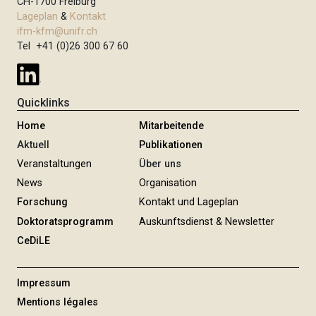
m
CH-1700 Freiburg
e
e
m
Lageplan
&
Kontakt
M
i
e
ifm-kfm@unifr.ch
o
t
Tel +41 (0)26 300 67 60
r
i
r
e
e
e
r
h
Quicklinks
u
e
n
Home
Mitarbeitende
d
g
Aktuell
Publikationen
Veranstaltungen
Über uns
News
Organisation
Forschung
Kontakt und Lageplan
Doktoratsprogramm
Auskunftsdienst & Newsletter
CeDiLE
Impressum
Mentions légales