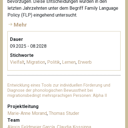
bevorzugen. Diese Entscheidungen wurden in den
letzten Jahrzehnten unter dem Begriff Family Language
Policy (FLP) eingehend untersucht.
Mehr
Dauer
09.2025 - 08.2028
Stichworte
Vielfalt
,
Migration
,
Politik
,
Lernen
,
Erwerb
Entwicklung eines Tools zur individuellen Förderung und
Diagnose der phonologischen Bewusstheit bei
migrationsbedingt mehrsprachigen Personen: Alpha II
Projektleitung
Marie-Anne Morand
,
Thomas Studer
Team
Alexis Feldmeier García
,
Claudia Kossinna