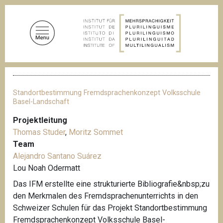
D
i
r
e
k
t
P
z
f
u
a
Standortbestimmung Fremdsprachenkonzept Volksschule
d
m
Basel-Landschaft
n
I
a
Projektleitung
n
v
Thomas Studer
,
Moritz Sommet
i
h
g
Team
a
a
Alejandro Santano Suárez
l
t
Lou Noah Odermatt
i
t
o
Das IFM erstellte eine strukturierte Bibliografie&nbsp;zu
n
den Merkmalen des Fremdsprachenunterrichts in den
Schweizer Schulen für das Projekt Standortbestimmung
Fremdsprachenkonzept Volksschule Basel-