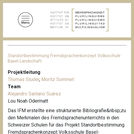
D
i
r
e
k
t
P
z
f
u
a
Standortbestimmung Fremdsprachenkonzept Volksschule
d
m
Basel-Landschaft
n
I
a
Projektleitung
n
v
Thomas Studer
,
Moritz Sommet
i
h
g
Team
a
a
Alejandro Santano Suárez
l
t
Lou Noah Odermatt
i
t
o
Das IFM erstellte eine strukturierte Bibliografie&nbsp;zu
n
den Merkmalen des Fremdsprachenunterrichts in den
Schweizer Schulen für das Projekt Standortbestimmung
Fremdsprachenkonzept Volksschule Basel-