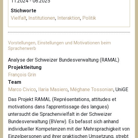
11.2024 - 06.2025
Stichworte
Vielfalt
,
Institutionen
,
Interaktion
,
Politik
Vorstellungen, Einstellungen und Motivationen beim
Spracherwerb
Analyse der Schweizer Bundesverwaltung (RAMAL)
Projektleitung
François Grin
Team
Marco Civico
,
Ilaria Masiero
,
Méghane Tossonian
, UniGE
Das Projekt RAMAL (Représentations, attitudes et
motivations dans l’apprentissage des langues)
untersucht die Sprachenvielfalt in der Schweizer
Bundesverwaltung (BVerw). Es befasst sich anhand
individueller Kompetenzen mit der Mehrsprachigkeit von
Einzelpersonen und ihrer praktischen Umsetzung, strebt