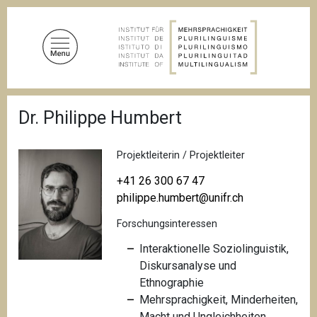
D
i
r
e
k
t
P
z
Dr. Philippe Humbert
f
u
a
d
m
n
Projektleiterin / Projektleiter
I
a
n
v
+41 26 300 67 47
i
h
philippe.humbert@unifr.ch
g
a
a
Forschungsinteressen
l
t
i
t
Interaktionelle Soziolinguistik,
o
Diskursanalyse und
n
Ethnographie
Mehrsprachigkeit, Minderheiten,
Macht und Ungleichheiten