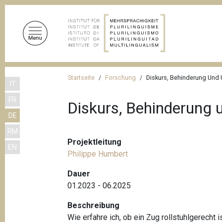
D
i
r
e
k
t
P
z
Startseite
Forschung
Diskurs, Behinderung Und 
IT
f
u
FR
m
a
Diskurs, Behinderung 
I
DE
d
n
RM
n
h
Projektleitung
EN
a
a
Philippe Humbert
l
v
t
Dauer
i
01.2023 - 06.2025
g
Beschreibung
a
Wie erfahre ich, ob ein Zug rollstuhlgerec