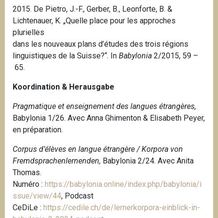
2015.
De Pietro, J.-F., Gerber, B., Leonforte, B. &
Lichtenauer, K.
„Quelle place pour les approches
plurielles
dans les nouveaux plans d’études des trois régions
linguistiques de la Suisse?“. In
Babylonia
2/2015, 59 –
65.
Koordination & Herausgabe
Pragmatique et enseignement des langues étrangères,
Babylonia 1/26. Avec Anna Ghimenton & Elisabeth Peyer,
en préparation.
Corpus d’élèves en langue étrangère / Korpora von
Fremdsprachenlernenden,
Babylonia 2/24. Avec Anita
Thomas.
Numéro :
https://babylonia.online/index.php/babylonia/i
ssue/view/44
, Podcast
CeDiLe :
https://cedile.ch/de/lernerkorpora-einblick-in-