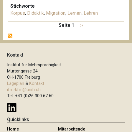
Stichworte
Korpus
,
Didaktik
,
Migration
,
Lernen
,
Lehren
S
Seite 1
N
››
e
ä
i
c
t
h
e
s
Kontakt
n
t
n
Institut für Mehrsprachigkeit
e
u
Murtengasse 24
S
m
CH-1700 Freiburg
e
m
Lageplan
&
Kontakt
i
e
ifm-kfm@unifr.ch
t
Tel +41 (0)26 300 67 60
r
i
e
e
r
Quicklinks
u
n
Home
Mitarbeitende