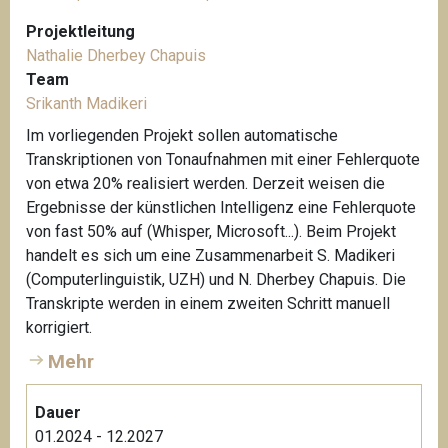
r
L
Projektleitung
i
Nathalie Dherbey Chapuis
c
Team
h
Srikanth Madikeri
t
Im vorliegenden Projekt sollen automatische
e
Transkriptionen von Tonaufnahmen mit einer Fehlerquote
n
von etwa 20% realisiert werden. Derzeit weisen die
a
Ergebnisse der künstlichen Intelligenz eine Fehlerquote
u
von fast 50% auf (Whisper, Microsoft...). Beim Projekt
e
handelt es sich um eine Zusammenarbeit S. Madikeri
r
(Computerlinguistik, UZH) und N. Dherbey Chapuis. Die
K
Transkripte werden in einem zweiten Schritt manuell
a
korrigiert.
r
Mehr
i
n
e
Dauer
01.2024 - 12.2027