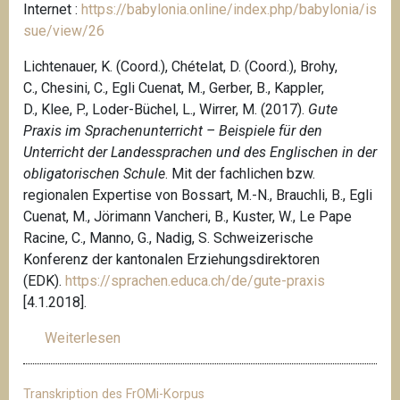
Internet :
https://babylonia.online/index.php/babylonia/is
sue/view/26
Lichtenauer, K. (Coord.), Chételat, D. (Coord.), Brohy,
C., Chesini, C., Egli Cuenat, M., Gerber, B., Kappler,
D., Klee, P., Loder-Büchel, L., Wirrer, M. (2017).
Gute
Praxis im Sprachenunterricht – Beispiele für den
Unterricht der Landessprachen und des Englischen in der
obligatorischen Schule
. Mit der fachlichen bzw.
regionalen Expertise von Bossart, M.-N., Brauchli, B., Egli
Cuenat, M., Jörimann Vancheri, B., Kuster, W., Le Pape
Racine, C., Manno, G., Nadig, S. Schweizerische
Konferenz der kantonalen Erziehungsdirektoren
(EDK).
https://sprachen.educa.ch/de/gute-praxis
[4.1.2018].
Weiterlesen
ü
b
e
Transkription des FrOMi-Korpus