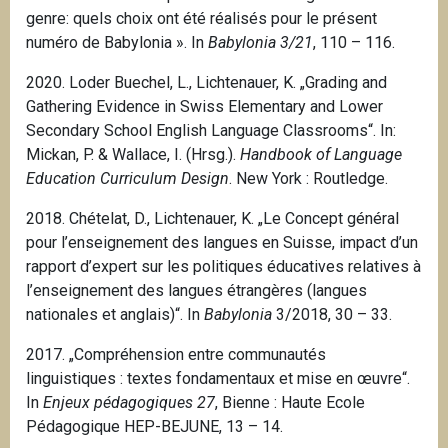
genre: quels choix ont été réalisés pour le présent
numéro de Babylonia ».
In
Babylonia 3/21
, 110 – 116.
2020. Loder Buechel, L., Lichtenauer, K. „Grading and
Gathering Evidence in Swiss Elementary and Lower
Secondary School English Language Classrooms“. In:
Mickan, P. & Wallace, I. (Hrsg.).
Handbook of Language
Education Curriculum Design
.
New York
: Routledge.
2018. Chételat, D., Lichtenauer, K. „Le Concept général
pour l’enseignement des langues en Suisse, impact d’un
rapport d’expert sur les politiques éducatives relatives à
l’enseignement des langues étrangères (langues
nationales et anglais)“. In
Babylonia
3/2018, 30 – 33.
2017. „Compréhension entre communautés
linguistiques : textes fondamentaux et mise en œuvre“.
In
Enjeux pédagogiques 27
, Bienne : Haute Ecole
Pédagogique HEP-BEJUNE, 13 – 14.