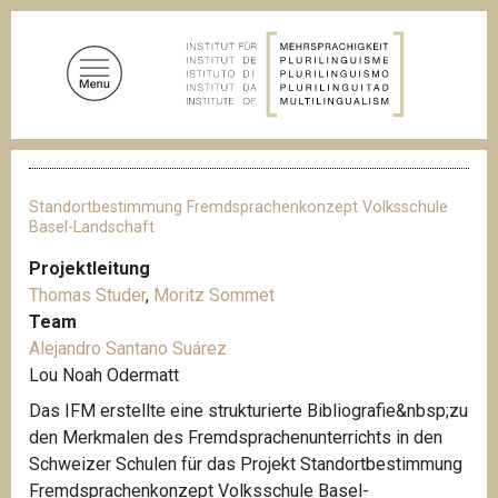
D
i
r
e
k
t
P
z
f
u
a
Standortbestimmung Fremdsprachenkonzept Volksschule
d
m
Basel-Landschaft
n
I
a
Projektleitung
n
v
Thomas Studer
,
Moritz Sommet
i
h
g
Team
a
a
Alejandro Santano Suárez
l
t
Lou Noah Odermatt
i
t
o
Das IFM erstellte eine strukturierte Bibliografie&nbsp;zu
n
den Merkmalen des Fremdsprachenunterrichts in den
Schweizer Schulen für das Projekt Standortbestimmung
Fremdsprachenkonzept Volksschule Basel-