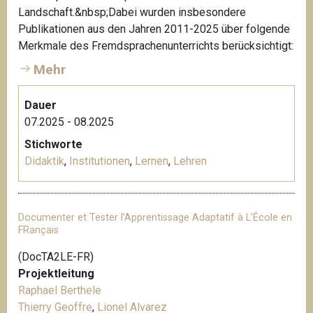
Landschaft.&nbsp;Dabei wurden insbesondere
Publikationen aus den Jahren 2011-2025 über folgende
Merkmale des Fremdsprachenunterrichts berücksichtigt:
Mehr
Dauer
07.2025 - 08.2025
Stichworte
Didaktik
,
Institutionen
,
Lernen
,
Lehren
Documenter et Tester l’Apprentissage Adaptatif à L'École en
FRançais
(DocTA2LE-FR)
Projektleitung
Raphael Berthele
Thierry Geoffre
,
Lionel Alvarez