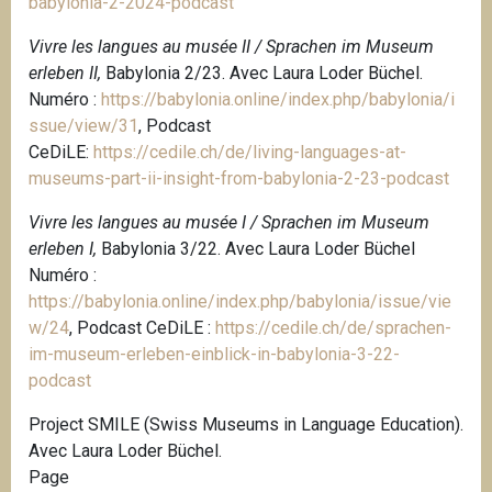
babylonia-2-2024-podcast
Vivre les langues au musée II / Sprachen im Museum
erleben II,
Babylonia 2/23. Avec Laura Loder Büchel.
Numéro :
https://babylonia.online/index.php/babylonia/i
ssue/view/31
, Podcast
CeDiLE:
https://cedile.ch/de/living-languages-at-
museums-part-ii-insight-from-babylonia-2-23-podcast
Vivre les langues au musée I / Sprachen im Museum
erleben I,
Babylonia 3/22. Avec Laura Loder Büchel
Numéro :
https://babylonia.online/index.php/babylonia/issue/vie
w/24
,
Podcast CeDiLE :
https://cedile.ch/de/sprachen-
im-museum-erleben-einblick-in-babylonia-3-22-
podcast
Project SMILE (Swiss Museums in Language Education).
Avec Laura Loder Büchel.
P
age