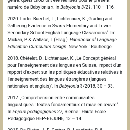
genre: quels choix ont été réalisés pour le présent
numéro de Babylonia ».
In
Babylonia 3/21
, 110 – 116.
2020. Loder Buechel, L., Lichtenauer, K. „Grading and
Gathering Evidence in Swiss Elementary and Lower
Secondary School English Language Classrooms“. In:
Mickan, P. & Wallace, I. (Hrsg.).
Handbook of Language
Education Curriculum Design
.
New York
: Routledge.
2018. Chételat, D., Lichtenauer, K. „Le Concept général
pour l’enseignement des langues en Suisse, impact d’un
rapport d’expert sur les politiques éducatives relatives à
l’enseignement des langues étrangères (langues
nationales et anglais)“. In
Babylonia
3/2018, 30 – 33.
2017. „Compréhension entre communautés
linguistiques : textes fondamentaux et mise en œuvre“.
In
Enjeux pédagogiques 27
, Bienne : Haute Ecole
Pédagogique HEP-BEJUNE, 13 – 14.