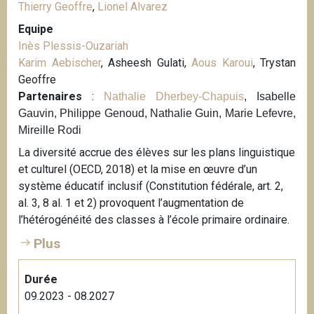
Thierry Geoffre
,
Lionel Alvarez
Equipe
Inès Plessis-Ouzariah
Karim Aebischer
, Asheesh Gulati,
Aous Karoui
, Trystan
Geoffre
Partenaires
:
Nathalie Dherbey-Chapuis
, Isabelle
Gauvin, Philippe Genoud, Nathalie Guin, Marie Lefevre,
Mireille Rodi
La diversité accrue des élèves sur les plans linguistique
et culturel (OECD, 2018) et la mise en œuvre d’un
système éducatif inclusif (Constitution fédérale, art. 2,
al. 3, 8 al. 1 et 2) provoquent l’augmentation de
l’hétérogénéité des classes à l’école primaire ordinaire.
Plus
Durée
09.2023 - 08.2027