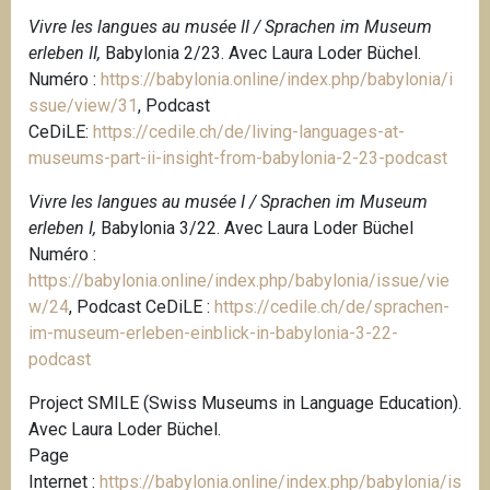
Vivre les langues au musée II / Sprachen im Museum
erleben II,
Babylonia 2/23. Avec Laura Loder Büchel.
Numéro :
https://babylonia.online/index.php/babylonia/i
ssue/view/31
, Podcast
CeDiLE:
https://cedile.ch/de/living-languages-at-
museums-part-ii-insight-from-babylonia-2-23-podcast
Vivre les langues au musée I / Sprachen im Museum
erleben I,
Babylonia 3/22. Avec Laura Loder Büchel
Numéro :
https://babylonia.online/index.php/babylonia/issue/vie
w/24
,
Podcast CeDiLE :
https://cedile.ch/de/sprachen-
im-museum-erleben-einblick-in-babylonia-3-22-
podcast
Project SMILE (Swiss Museums in Language Education).
Avec Laura Loder Büchel.
P
age
Internet :
https://babylonia.online/index.php/babylonia/is