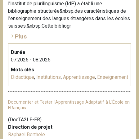
l'Institut de plurilinguisme (IdP) a établi une
i
bibliographie structurée&nbsp;des caractéristiques de
p
l'enseignement des langues étrangères dans les écoles
a
suisses.&nbsp;Cette bibliogr
l
Plus
Durée
07.2025 - 08.2025
Mots clés
Didactique
,
Institutions
,
Apprentissage
,
Enseignement
Documenter et Tester l’Apprentissage Adaptatif à L'École en
FRançais
(DocTA2LE-FR)
Direction de projet
Raphael Berthele