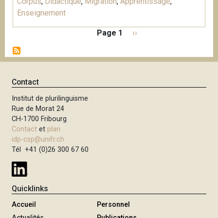
Corpus
,
Didactique
,
Migration
,
Apprentissage
,
Enseignement
P
Page 1
P
››
a
a
g
g
i
e
n
s
Contact
a
u
t
Institut de plurilinguisme
i
i
Rue de Morat 24
v
o
CH-1700 Fribourg
a
n
Contact
et
plan
n
idp-csp@unifr.ch
t
Tél +41 (0)26 300 67 60
e
Quicklinks
Accueil
Personnel
Actualités
Publications