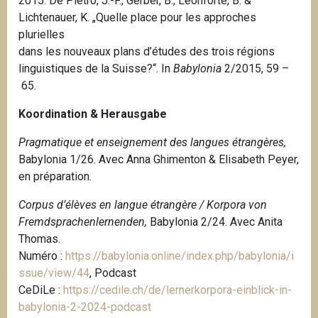
2015.
De Pietro, J.-F., Gerber, B., Leonforte, B. &
Lichtenauer, K.
„Quelle place pour les approches
plurielles
dans les nouveaux plans d’études des trois régions
linguistiques de la Suisse?“. In
Babylonia
2/2015, 59 –
65.
Koordination & Herausgabe
Pragmatique et enseignement des langues étrangères,
Babylonia 1/26. Avec Anna Ghimenton & Elisabeth Peyer,
en préparation.
Corpus d’élèves en langue étrangère / Korpora von
Fremdsprachenlernenden,
Babylonia 2/24. Avec Anita
Thomas.
Numéro :
https://babylonia.online/index.php/babylonia/i
ssue/view/44
, Podcast
CeDiLe :
https://cedile.ch/de/lernerkorpora-einblick-in-
babylonia-2-2024-podcast