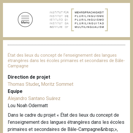
A
l
l
e
r
a
F
u
i
c
l
État des lieux du concept de l’enseignement des langues
d
o
étrangères dans les écoles primaires et secondaires de Bâle-
'
Campagne
n
A
t
r
Direction de projet
i
e
Thomas Studer
,
Moritz Sommet
a
n
n
Equipe
u
e
Alejandro Santano Suárez
p
Lou Noah Odermatt
r
Dans le cadre du projet « État des lieux du concept de
i
l’enseignement des langues étrangères dans les écoles
n
primaires et secondaires de Bâle-Campagne&nbsp;»,
c