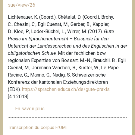
sue/view/26
Lichtenauer, K. (Coord.), Chételat, D. (Coord.), Brohy,
C., Chesini, C., Egli Cuenat, M., Gerber, B., Kappler,
D., Klee, P., Loder-Büchel, L., Wirrer, M. (2017).
Gute
Praxis im Sprachenunterricht – Beispiele für den
Unterricht der Landessprachen und des Englischen in der
obligatorischen Schule
. Mit der fachlichen bzw.
regionalen Expertise von Bossart, M.-N., Brauchli, B., Egli
Cuenat, M., Jörimann Vancheri, B., Kuster, W., Le Pape
Racine, C., Manno, G., Nadig, S. Schweizerische
Konferenz der kantonalen Erziehungsdirektoren
(EDK).
https://sprachen.educa.ch/de/gute-praxis
[4.1.2018].
En savoir plus
s
u
r
Transcription du corpus FrOMi
L