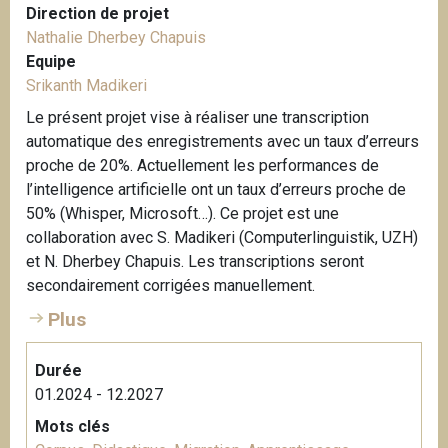
i
Direction de projet
c
Nathalie Dherbey Chapuis
h
Equipe
t
Srikanth Madikeri
e
Le présent projet vise à réaliser une transcription
n
automatique des enregistrements avec un taux d’erreurs
a
proche de 20%. Actuellement les performances de
u
l’intelligence artificielle ont un taux d’erreurs proche de
e
50% (Whisper, Microsoft…). Ce projet est une
r
collaboration avec S. Madikeri (Computerlinguistik, UZH)
K
et N. Dherbey Chapuis. Les transcriptions seront
a
secondairement corrigées manuellement.
r
Plus
i
n
e
Durée
01.2024 - 12.2027
Mots clés