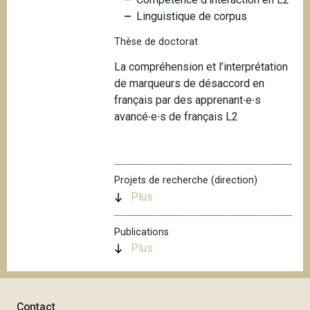
i
Linguistique de corpus
p
Thèse de doctorat
a
l
La compréhension et l’interprétation
de marqueurs de désaccord en
français par des apprenant∙e∙s
avancé∙e∙s de français L2
Projets de recherche (direction)
Plus
Publications
Plus
Contact