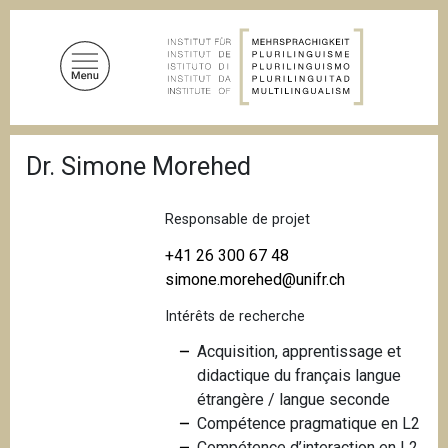
A
l
l
e
r
a
F
u
Dr. Simone Morehed
i
c
l
d
o
'
Responsable de projet
n
A
t
r
+41 26 300 67 48
i
e
simone.morehed@unifr.ch
a
n
n
Intérêts de recherche
u
e
p
Acquisition, apprentissage et
r
didactique du français langue
i
étrangère / langue seconde
n
Compétence pragmatique en L2
c
Compétence d’interaction en L2