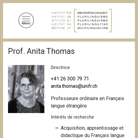
A
l
l
e
r
a
F
u
Prof. Anita Thomas
i
c
l
d
o
'
Directrice
n
A
t
r
+41 26 300 79 71
i
e
anita.thomas@unifr.ch
a
n
n
Professeure ordinaire en Français
u
e
langue étrangère
p
r
Intérêts de recherche
i
Acquisition, apprentissage et
n
didactique du Français langue
c