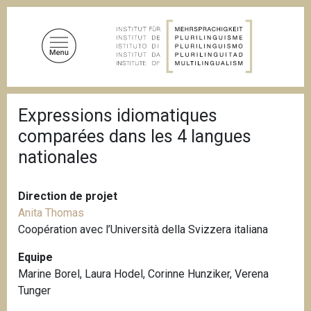
A
l
l
e
r
a
F
u
Expressions idiomatiques
i
c
l
comparées dans les 4 langues
d
o
'
nationales
n
A
t
r
i
e
Direction de projet
a
n
n
Anita Thomas
u
e
Coopération avec l’Università della Svizzera italiana
p
Equipe
r
Marine Borel, Laura Hodel, Corinne Hunziker, Verena
i
Tunger
n
c