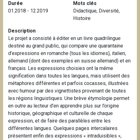
Durée
Mots clés
i
01.2018 - 12.2019
Didactique
,
Diversité
,
p
Histoire
a
l
Description
Le projet a consisté à éditer en un livre quadrilingue
destiné au grand public, qui compare une quarantaine
d’expressions en romanche (tous les idiomes), italien,
allemand (dont des exemples en suisse allemand) et en
français. Les expressions choisies ont la même
signification dans toutes les langues, mais utilisent des
métaphores différentes et parfois cocasses, illustrées
avec humour par des vignettistes provenant de toutes
les régions linguistiques. Une brève étymologie permet
en outre au lecteur d’en apprendre plus sur l’origine
historique, géographique et culturelle de chaque
expression, et de faire des parallèles entre les
différentes langues. Quelques pages intercalaires
présentent enfin des expressions « intraduisibles »,