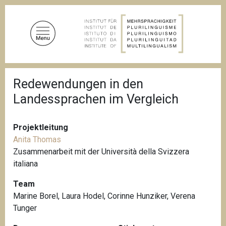
D
i
r
e
k
t
P
z
Redewendungen in den
f
u
a
Landessprachen im Vergleich
d
m
n
I
a
n
v
Projektleitung
i
h
Anita Thomas
g
a
Zusammenarbeit mit der Università della Svizzera
a
l
t
italiana
i
t
o
Team
n
Marine Borel, Laura Hodel, Corinne Hunziker, Verena
Tunger