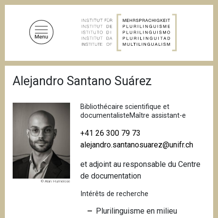
A
l
l
e
r
a
F
u
Alejandro Santano Suárez
i
c
l
d
o
'
Bibliothécaire scientifique et
n
A
documentalisteMaître assistant-e
t
r
i
+41 26 300 79 73
e
a
alejandro.santanosuarez@unifr.ch
n
n
u
e
et adjoint au responsable du Centre
p
de documentation
r
© Alan Humerose
i
Intérêts de recherche
n
Plurilinguisme en milieu
c