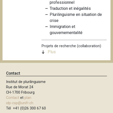
professionnel
i
Traduction et inégalités
p
Plurilinguisme en situation de
a
crise
l
Immigration et
gouvernementalité
Projets de recherche (collaboration)
Plus
Contact
Institut de plurilinguisme
Rue de Morat 24
CH-1700 Fribourg
Contact
et
plan
idp-csp@unifr.ch
Tél +41 (0)26 300 67 60