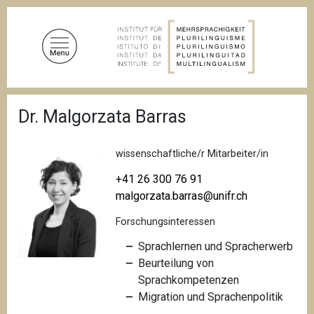
D
i
r
e
k
t
P
z
Dr. Malgorzata Barras
f
u
a
d
m
n
wissenschaftliche/r Mitarbeiter/in
I
a
n
v
+41 26 300 76 91
i
h
malgorzata.barras@unifr.ch
g
a
a
Forschungsinteressen
l
t
i
t
Sprachlernen und Spracherwerb
o
Beurteilung von
n
Sprachkompetenzen
Migration und Sprachenpolitik