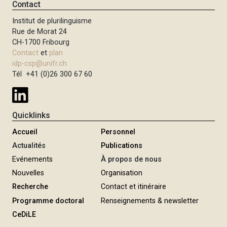
Contact
i
Institut de plurilinguisme
p
Rue de Morat 24
a
CH-1700 Fribourg
l
Contact
et
plan
idp-csp@unifr.ch
Tél +41 (0)26 300 67 60
Quicklinks
Accueil
Personnel
Actualités
Publications
Evénements
À propos de nous
Nouvelles
Organisation
Recherche
Contact et itinéraire
Programme doctoral
Renseignements & newsletter
CeDiLE