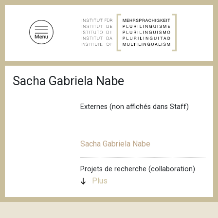
A
l
l
e
r
a
F
u
Sacha Gabriela Nabe
i
c
l
d
o
'
Externes (non affichés dans Staff)
n
A
t
r
i
e
a
Sacha Gabriela Nabe
n
n
u
e
p
Projets de recherche (collaboration)
r
Plus
i
n
c