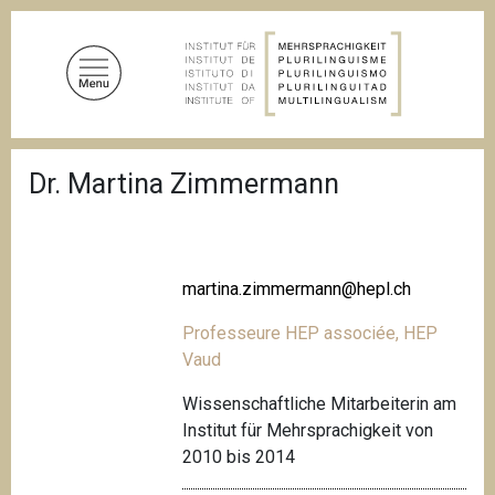
S
k
i
p
t
o
B
m
Dr. Martina Zimmermann
r
a
e
a
i
d
n
c
c
r
martina.zimmermann@hepl.ch
u
o
m
n
Professeure HEP associée, HEP
b
t
Vaud
e
Wissenschaftliche Mitarbeiterin am
n
Institut für Mehrsprachigkeit von
t
2010 bis 2014