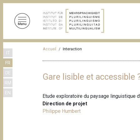
A
l
l
e
r
a
F
u
Accueil
Interaction
IT
i
c
FR
o
l
n
DE
d
Gare lisible et accessible 
t
RM
'
e
EN
n
A
Etude exploratoire du paysage linguistique d
u
r
Direction de projet
p
Philippe Humbert
i
r
a
i
n
n
c