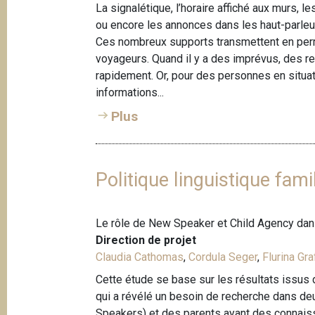
e
La signalétique, l’horaire affiché aux murs, l
i
ou encore les annonces dans les haut-parleur
p
Ces nombreux supports transmettent en pe
a
voyageurs. Quand il y a des imprévus, des 
l
rapidement. Or, pour des personnes en situat
informations...
Plus
Politique linguistique fa
Le rôle de New Speaker et Child Agency dans
Direction de projet
Claudia Cathomas
,
Cordula Seger
,
Flurina Gra
Cette étude se base sur les résultats issus
qui a révélé un besoin de recherche dans de
Speakers) et des parents ayant des connais