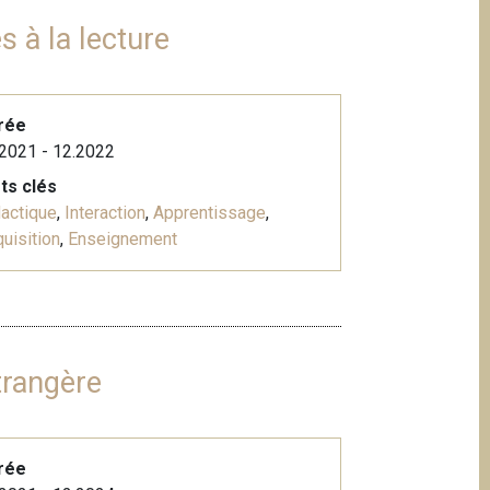
s à la lecture
rée
2021 - 12.2022
ts clés
actique
,
Interaction
,
Apprentissage
,
uisition
,
Enseignement
trangère
rée