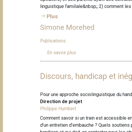
linguistique familiale&nbsp;; 2) comment les
Plus
Simone Morehed
Publications
En savoir plus
s
u
r
S
Discours, handicap et inég
i
m
Pour une approche sociolinguistique du han
o
Direction de projet
n
Philippe Humbert
e
M
Comment savoir si un train est accessible en f
o
d’un entretien d’embauche ? Quels soutiens p
r