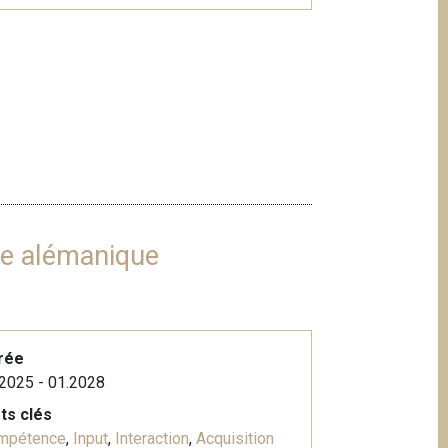
sse alémanique
rée
2025 - 01.2028
ts clés
mpétence
,
Input
,
Interaction
,
Acquisition