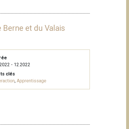
 Berne et du Valais
rée
2022 - 12.2022
ts clés
eraction
,
Apprentissage