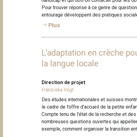
handicap et qui doit-on contacter pour les o
e
Pour trouver réponse à ce genre de questions
h
entourage développent des pratiques sociale
e
Plus
d
L'adaptation en crèche po
la langue locale
Direction de projet
Franziska Vogt
Des études internationales et suisses montr
le cadre de l’offre d’accueil de la petite enfa
Compte tenu de l'état de la recherche et des 
nombreuses questions ouvertes qui appellen
exemple, comment organiser la transition entr