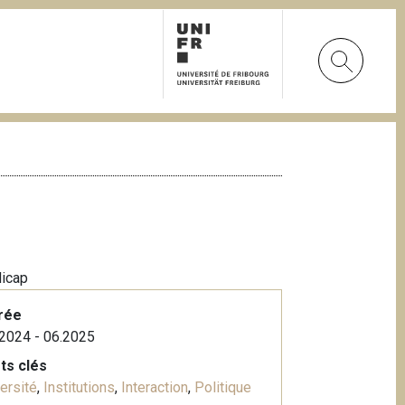
dicap
rée
2024 - 06.2025
ts clés
ersité
,
Institutions
,
Interaction
,
Politique