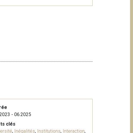
rée
2023 - 06.2025
ts clés
ersité
,
Inégalités
,
Institutions
,
Interaction
,