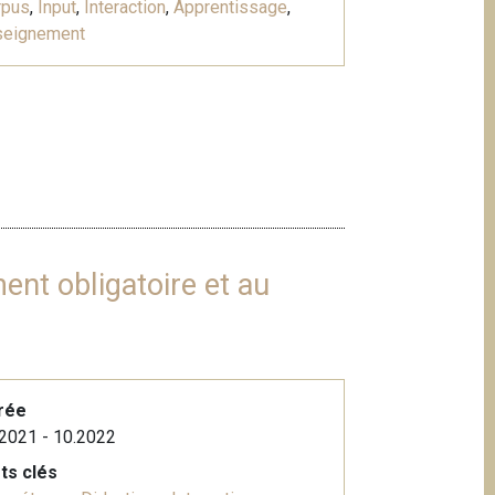
rpus
,
Input
,
Interaction
,
Apprentissage
,
seignement
ent obligatoire et au
rée
2021 - 10.2022
ts clés