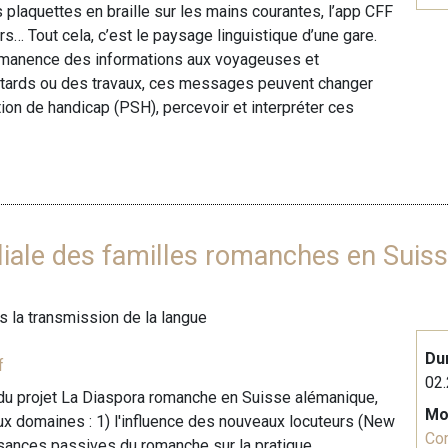
es plaquettes en braille sur les mains courantes, l’app CFF
s… Tout cela, c’est le paysage linguistique d’une gare.
rmanence des informations aux voyageuses et
retards ou des travaux, ces messages peuvent changer
ion de handicap (PSH), percevoir et interpréter ces
miliale des familles romanches en Sui
 la transmission de la langue
Du
f
02.
 du projet La Diaspora romanche en Suisse alémanique,
Mo
ux domaines : 1) l'influence des nouveaux locuteurs (New
Co
sances passives du romanche sur la pratique