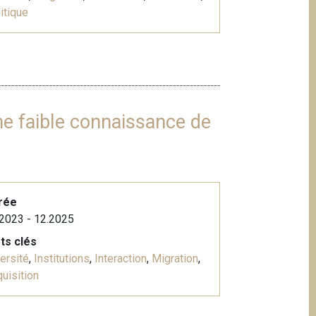
itique
ne faible connaissance de
rée
2023 - 12.2025
ts clés
ersité
,
Institutions
,
Interaction
,
Migration
,
uisition