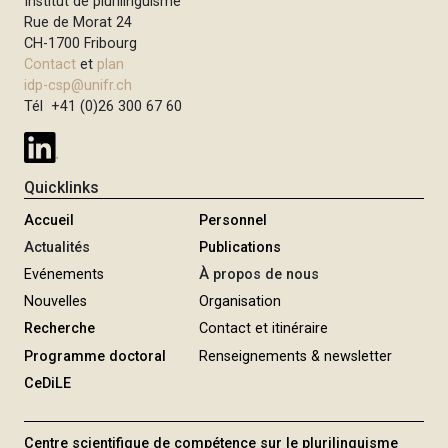
Institut de plurilinguisme
i
Rue de Morat 24
p
CH-1700 Fribourg
Contact
et
plan
a
idp-csp@unifr.ch
l
Tél +41 (0)26 300 67 60
Quicklinks
Accueil
Personnel
Actualités
Publications
Evénements
À propos de nous
Nouvelles
Organisation
Recherche
Contact et itinéraire
Programme doctoral
Renseignements & newsletter
CeDiLE
Centre scientifique de compétence sur le plurilinguisme