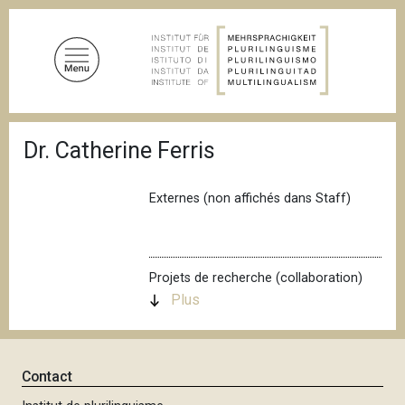
A
l
l
e
r
a
F
u
Dr. Catherine Ferris
i
c
l
d
o
'
Externes (non affichés dans Staff)
n
A
t
r
i
e
a
n
n
Projets de recherche (collaboration)
u
e
Plus
p
r
i
Contact
n
c