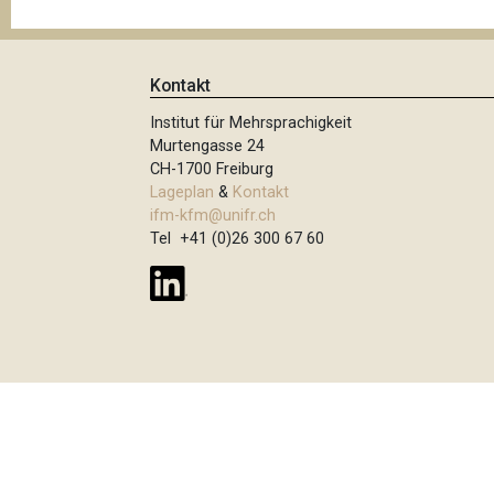
t
i
o
Kontakt
n
Institut für Mehrsprachigkeit
Murtengasse 24
CH-1700 Freiburg
Lageplan
&
Kontakt
ifm-kfm@unifr.ch
Tel +41 (0)26 300 67 60