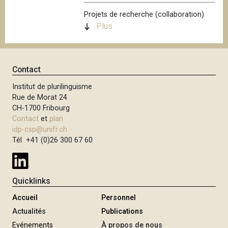
i
Projets de recherche (collaboration)
p
Plus
a
l
Contact
Institut de plurilinguisme
Rue de Morat 24
CH-1700 Fribourg
Contact
et
plan
idp-csp@unifr.ch
Tél +41 (0)26 300 67 60
Quicklinks
Accueil
Personnel
Actualités
Publications
Evénements
À propos de nous