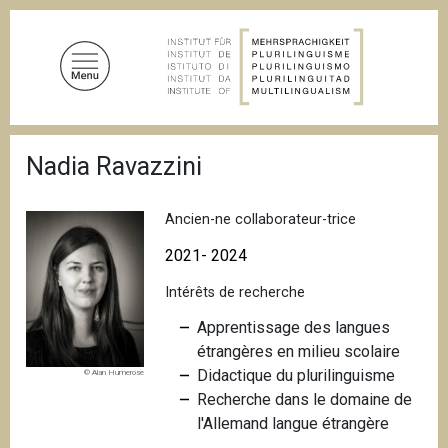
A
l
l
e
r
a
F
u
Nadia Ravazzini
i
c
l
d
o
'
Ancien-ne collaborateur-trice
n
A
t
r
2021- 2024
i
e
a
Intérêts de recherche
n
n
u
e
Apprentissage des langues
p
étrangères en milieu scolaire
r
Didactique du plurilinguisme
© Alan Humerose
i
Recherche dans le domaine de
n
l'Allemand langue étrangère
c