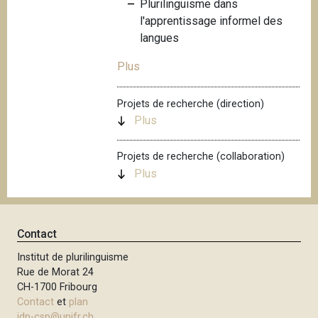
Plurilinguisme dans
i
l'apprentissage informel des
p
langues
a
l
Plus
Projets de recherche (direction)
Plus
Projets de recherche (collaboration)
Plus
Contact
Institut de plurilinguisme
Rue de Morat 24
CH-1700 Fribourg
Contact
et
plan
idp-csp@unifr.ch