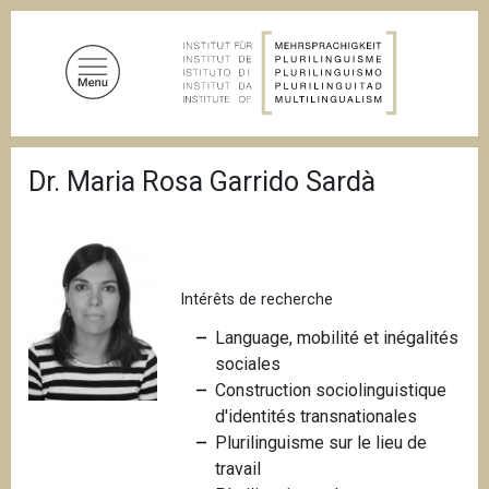
A
l
l
e
r
a
F
u
Dr. Maria Rosa Garrido Sardà
i
c
l
d
o
'
n
A
t
r
i
Intérêts de recherche
e
a
n
n
Language, mobilité et inégalités
u
e
sociales
p
Construction sociolinguistique
r
d'identités transnationales
i
Plurilinguisme sur le lieu de
n
travail
c