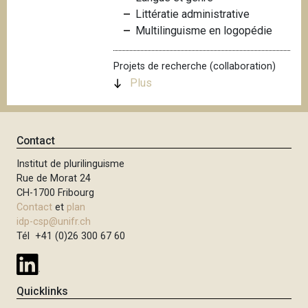
i
Littératie administrative
p
Multilinguisme en logopédie
a
l
Projets de recherche (collaboration)
Plus
Contact
Institut de plurilinguisme
Rue de Morat 24
CH-1700 Fribourg
Contact
et
plan
idp-csp@unifr.ch
Tél +41 (0)26 300 67 60
Quicklinks