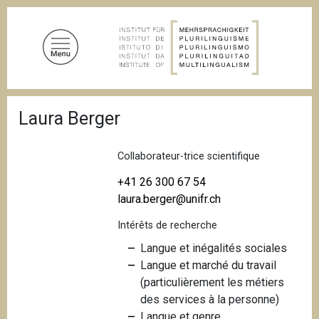
A
l
l
e
r
a
F
u
Laura Berger
i
c
l
d
o
'
Collaborateur-trice scientifique
n
A
t
r
+41 26 300 67 54
i
e
laura.berger@unifr.ch
a
n
n
Intérêts de recherche
u
e
p
Langue et inégalités sociales
r
Langue et marché du travail
i
(particulièrement les métiers
n
des services à la personne)
c
Langue et genre