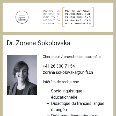
A
l
l
e
r
a
F
u
Dr. Zorana Sokolovska
i
c
l
d
o
'
Chercheur / chercheuse associé-e
n
A
t
r
+41 26 300 71 54
i
e
zorana.sokolovska@unifr.ch
a
n
n
Intérêts de recherche
u
e
p
Sociolinguistique
r
éducationnelle
i
Didactique du français langue
n
étrangère
c
Politiques linguistiques et