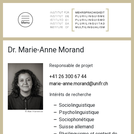
A
l
l
e
r
a
F
u
Dr. Marie-Anne Morand
i
c
l
d
o
'
Responsable de projet
n
A
t
r
+41 26 300 67 44
i
e
marie-anne.morand@unifr.ch
a
n
n
Intérêts de recherche
u
e
p
Sociolinguistique
r
Psycholinguistique
© Alan Humerose
i
Sociophonétique
n
Suisse allemand
c
Plurilinguisme et contact de