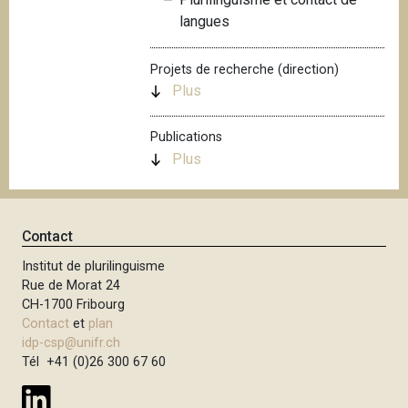
i
langues
p
a
Projets de recherche (direction)
l
Plus
Publications
Plus
Contact
Institut de plurilinguisme
Rue de Morat 24
CH-1700 Fribourg
Contact
et
plan
idp-csp@unifr.ch
Tél +41 (0)26 300 67 60