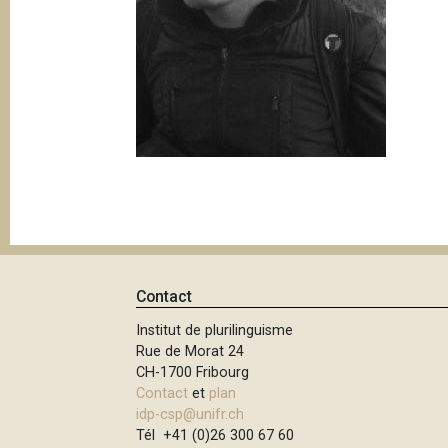
e
i
p
a
l
Contact
Institut de plurilinguisme
Rue de Morat 24
CH-1700 Fribourg
Contact
et
plan
idp-csp@unifr.ch
Tél +41 (0)26 300 67 60