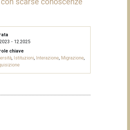
ri con scarse conoscenze
rata
2023 - 12.2025
role chiave
ersità
,
Istituzioni
,
Interazione
,
Migrazione
,
uisizione