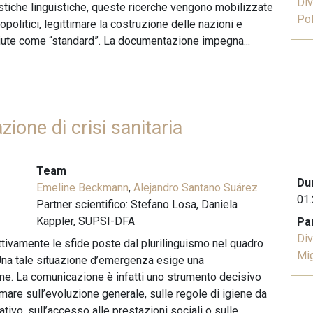
Div
tistiche linguistiche, queste ricerche vengono mobilizzate
Pol
eopolitici, legittimare la costruzione delle nazioni e
ciute come “standard”. La documentazione impegna...
zione di crisi sanitaria
Team
Du
Emeline Beckmann
,
Alejandro Santano Suárez
01.
Partner scientifico: Stefano Losa, Daniela
Kappler, SUPSI-DFA
Pa
Div
ttivamente le sfide poste dal plurilinguismo nel quadro
Mi
. Una tale situazione d’emergenza esige una
e. La comunicazione è infatti uno strumento decisivo
formare sull’evoluzione generale, sulle regole di igiene da
rativo, sull’accesso alle prestazioni sociali o sulle...