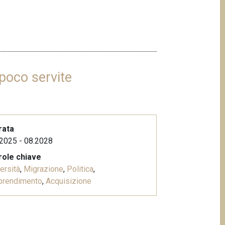
poco servite
rata
2025 - 08.2028
role chiave
ersità
,
Migrazione
,
Politica
,
prendimento
,
Acquisizione