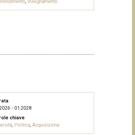
prendimento
,
Insegnamento
rata
2026 - 01.2028
role chiave
ersità
,
Politica
,
Acquisizione