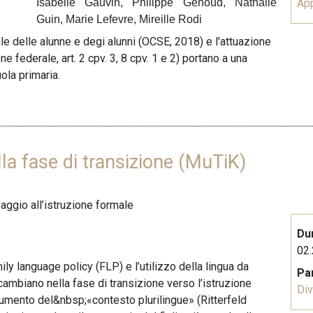
Isabelle Gauvin, Philippe Genoud, Nathalie
Ap
Guin, Marie Lefevre, Mireille Rodi
ale delle alunne e degi alunni (OCSE, 2018) e l'attuazione
e federale, art. 2 cpv. 3, 8 cpv. 1 e 2) portano a una
ola primaria.
la fase di transizione (MuTiK)
saggio all’istruzione formale
Du
02.
ily language policy (FLP) e l’utilizzo della lingua da
Pa
cambiano nella fase di transizione verso l’istruzione
Div
umento del&nbsp;«contesto plurilingue» (Ritterfeld