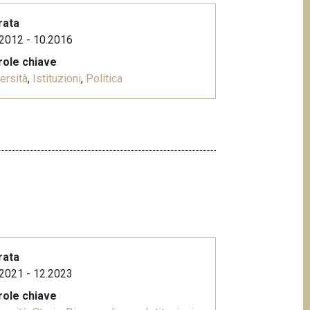
rata
2012 - 10.2016
role chiave
ersità
,
Istituzioni
,
Politica
rata
2021 - 12.2023
role chiave