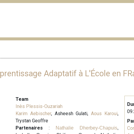
prentissage Adaptatif à L'École en FR
Team
Du
Inès Plessis-Ouzariah
09.
Karim Aebischer
, Asheesh Gulati,
Aous Karoui
,
Trystan Geoffre
Pa
Partenaires
:
Nathalie Dherbey-Chapuis
,
Co