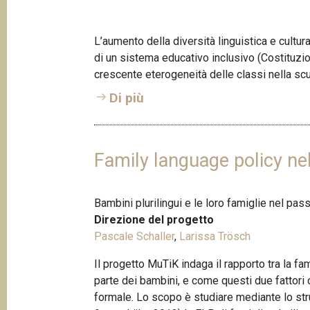
p
n
a
c
L’aumento della diversità linguistica e cultur
i
n
di un sistema educativo inclusivo (Costituzion
p
e
crescente eterogeneità delle classi nella scu
a
l
Di più
e
Family language policy nel
Bambini plurilingui e le loro famiglie nel pas
Direzione del progetto
Pascale Schaller
,
Larissa Trösch
Il progetto MuTiK indaga il rapporto tra la fam
parte dei bambini, e come questi due fattori 
formale. Lo scopo è studiare mediante lo str