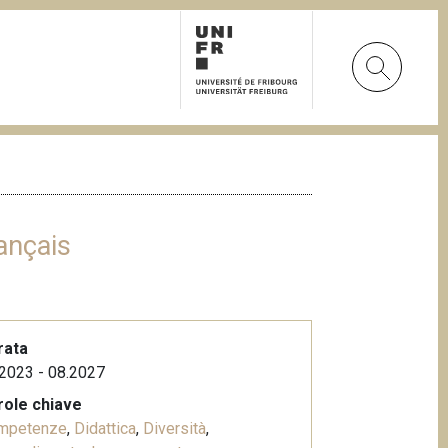
ançais
rata
2023 - 08.2027
role chiave
mpetenze
,
Didattica
,
Diversità
,