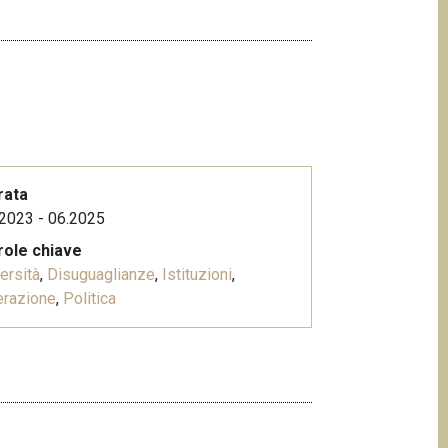
rata
2023 - 06.2025
role chiave
ersità
,
Disuguaglianze
,
Istituzioni
,
erazione
,
Politica