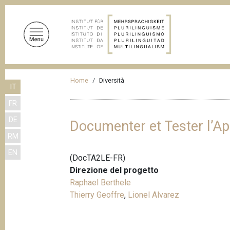
S
a
l
t
a
a
B
l
Home
Diversità
IT
r
c
FR
o
i
n
DE
c
Documenter et Tester l’Ap
t
RM
i
e
EN
n
o
(DocTA2LE-FR)
u
l
Direzione del progetto
t
Raphael Berthele
e
o
Thierry Geoffre
,
Lionel Alvarez
d
p
r
i
i