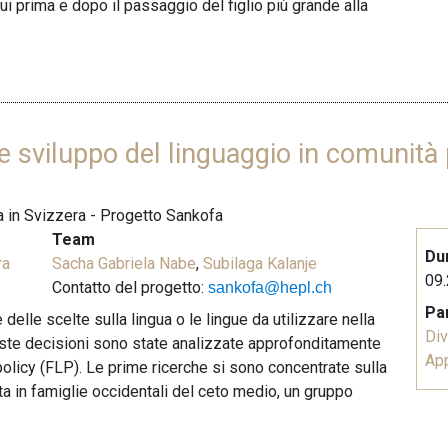
ui prima e dopo il passaggio del figlio più grande alla
e sviluppo del linguaggio in comunità 
na in Svizzera - Progetto Sankofa
Team
Du
ra
Sacha Gabriela Nabe
,
Subilaga Kalanje
09.
Contatto del progetto:
sankofa@hepl.ch
Pa
elle scelte sulla lingua o le lingue da utilizzare nella
Div
queste decisioni sono state analizzate approfonditamente
Ap
policy (FLP). Le prime ricerche si sono concentrate sulla
sta in famiglie occidentali del ceto medio, un gruppo