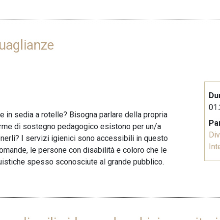
guaglianze
Du
01.
 in sedia a rotelle? Bisogna parlare della propria
Pa
 forme di sostegno pedagogico esistono per un/a
Div
nerli? I servizi igienici sono accessibili in questo
Int
domande, le persone con disabilità e coloro che le
guistiche spesso sconosciute al grande pubblico.