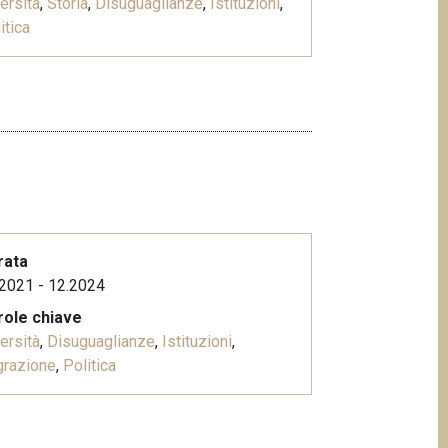
ersità
,
Storia
,
Disuguaglianze
,
Istituzioni
,
itica
rata
2021 - 12.2024
role chiave
ersità
,
Disuguaglianze
,
Istituzioni
,
grazione
,
Politica