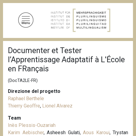
S
a
l
t
a
a
B
l
Documenter et Tester
r
c
i
l’Apprentissage Adaptatif à L'École
c
o
i
en FRançais
n
o
t
l
(DocTA2LE-FR)
e
e
d
n
Direzione del progetto
i
u
p
Raphael Berthele
a
t
Thierry Geoffre
,
Lionel Alvarez
n
o
e
Team
p
Inès Plessis-Ouzariah
r
Karim Aebischer
, Asheesh Gulati,
Aous Karoui
, Trystan
i