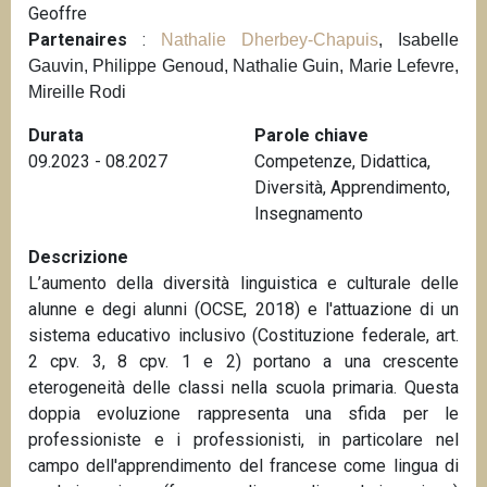
Geoffre
n
Partenaires
:
Nathalie Dherbey-Chapuis
, Isabelle
c
Gauvin, Philippe Genoud, Nathalie Guin, Marie Lefevre,
i
Mireille Rodi
p
a
Durata
Parole chiave
l
09.2023 - 08.2027
Competenze
,
Didattica
,
e
Diversità
,
Apprendimento
,
Insegnamento
Descrizione
L’aumento della diversità linguistica e culturale delle
alunne e degi alunni (OCSE, 2018) e l'attuazione di un
sistema educativo inclusivo (Costituzione federale, art.
2 cpv. 3, 8 cpv. 1 e 2) portano a una crescente
eterogeneità delle classi nella scuola primaria. Questa
doppia evoluzione rappresenta una sfida per le
professioniste e i professionisti, in particolare nel
campo dell'apprendimento del francese come lingua di