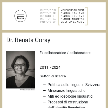
S
a
l
t
a
a
B
l
Dr. Renata Coray
r
c
i
c
o
i
Ex collaboratrice / collaboratore
n
o
t
l
e
e
2011 - 2024
d
n
i
Settori di ricerca
u
p
a
t
Politica sulle lingue in Svizzera
n
o
Minoranze linguistiche
© Alan Humerose
e
p
Miti ed ideologie linguistici
r
Processi di costruzione
i
dell'identità linguistica