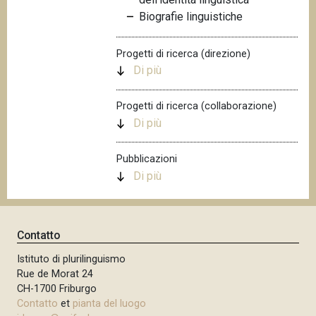
n
Biografie linguistiche
c
i
Progetti di ricerca (direzione)
p
Di più
a
l
Progetti di ricerca (collaborazione)
e
Di più
Pubblicazioni
Di più
Contatto
Istituto di plurilinguismo
Rue de Morat 24
CH-1700 Friburgo
Contatto
et
pianta del luogo