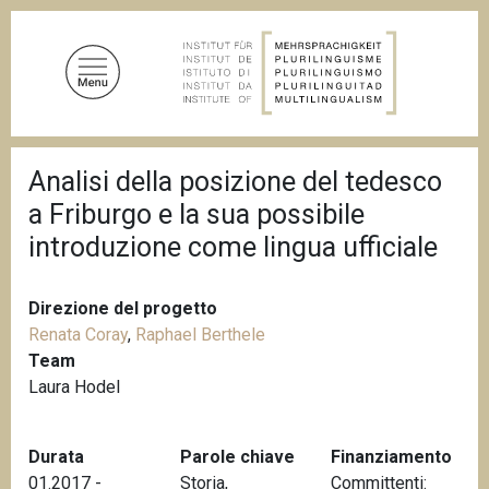
S
a
l
t
a
a
B
l
Analisi della posizione del tedesco
r
c
i
a Friburgo e la sua possibile
c
o
i
introduzione come lingua ufficiale
n
o
t
l
e
e
Direzione del progetto
d
n
i
Renata Coray
,
Raphael Berthele
u
p
Team
a
t
Laura Hodel
n
o
e
p
Durata
Parole chiave
Finanziamento
r
01.2017 -
Storia
,
Committenti:
i