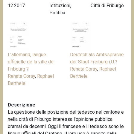
12.2017
Istituzioni
,
Città di Friburgo
n
Politica
c
i
p
a
l
e
L’allemand, langue
Deutsch als Amtssprache
officielle de la ville de
der Stadt Freiburg i.Ü.?
Fribourg ?
Renata Coray
,
Raphael
Renata Coray
,
Raphael
Berthele
Berthele
Descrizione
La questione della posizione del tedesco nel cantone e
nella città di Friburgo interessa l'opinione pubblica
oramai da decenni. Oggi il francese e il tedesco sono le
lingue ufficiali del Cantone. Il loro uso è sancito dalla