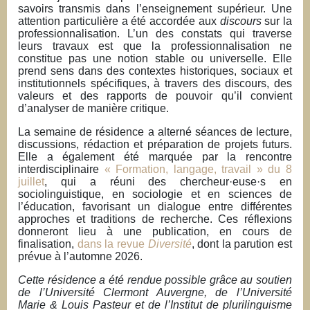
savoirs transmis dans l’enseignement supérieur. Une
n
attention particulière a été accordée aux
discours
sur la
c
professionnalisation. L’un des constats qui traverse
i
leurs travaux est que la professionnalisation ne
constitue pas une notion stable ou universelle. Elle
p
prend sens dans des contextes historiques, sociaux et
a
institutionnels spécifiques, à travers des discours, des
l
valeurs et des rapports de pouvoir qu’il convient
d’analyser de manière critique.
e
La semaine de résidence a alterné séances de lecture,
discussions, rédaction et préparation de projets futurs.
Elle a également été marquée par la rencontre
interdisciplinaire
« Formation, langage, travail » du 8
juillet
, qui a réuni des chercheur·euse·s en
sociolinguistique, en sociologie et en sciences de
l’éducation, favorisant un dialogue entre différentes
approches et traditions de recherche. Ces réflexions
donneront lieu à une publication, en cours de
finalisation,
dans la revue
Diversité
, dont la parution est
prévue à l’automne 2026.
Cette résidence a été rendue possible grâce au soutien
de l’Université Clermont Auvergne, de l’Université
Marie & Louis Pasteur et de l’Institut de plurilinguisme