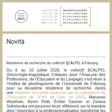
S
a
l
t
a
a
B
l
Novità
r
c
i
c
o
i
n
o
t
l
Résidence de recherche du collectif §CALPEL à Fribourg
e
e
Du 6 au 10 juillet 2026, le collectif §CALPEL
d
n
(Socio∙logie∙linguistique Critiques pour l’AnaLyse des
i
Professions, de l’Éducation et du Langage) s’est réuni à
u
p
l’Institut de plurilinguisme de l’Université de Fribourg
a
t
pour sa deuxième résidence de recherche. Après
n
o
une
première rencontre soutenue par le Laboratoire de
e
l’Education de l’ENS de Lyon en 2025
, Marianne
p
Woollven, Kevin Petit, Émilie Saunier et Zorana
r
Sokolovska ont poursuivi leurs réflexions sur la manière
i
dont l’injonction à la professionnalisation transforme les