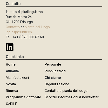
Contatto
Istituto di plurilinguismo
Rue de Morat 24
CH-1700 Friburgo
Contatto
et
pianta del luogo
idp-csp@unifr.ch
Tel +41 (0)26 300 67 60
Quicklinks
Home
Personale
Attualità
Pubblicazioni
Manifestazioni
Chi siamo
Novità
Organizzazione
Ricerca
Contatto e pianta del luogo
Programma dottorale
Servizio informazioni & newsletter
CeDiLE