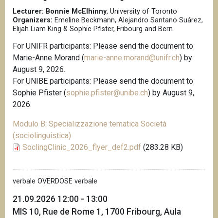
n
Lecturer: Bonnie McElhinny
, University of Toronto
Organizers:
Emeline Beckmann, Alejandro Santano Suárez,
c
Elijah Liam King & Sophie Pfister, Fribourg and Bern
i
p
For UNIFR participants: Please send the document to
a
Marie-Anne Morand (
marie-anne.morand@unifr.ch
) by
l
August 9, 2026.
e
For UNIBE participants: Please send the document to
Sophie Pfister (
sophie.pfister@unibe.ch
) by August 9,
2026.
Modulo B: Specializzazione tematica Società
(sociolinguistica)
SoclingClinic_2026_flyer_def2.pdf
(283.28 KB)
verbale OVERDOSE verbale
21.09.2026 12:00 - 13:00
MIS 10, Rue de Rome 1, 1700 Fribourg, Aula