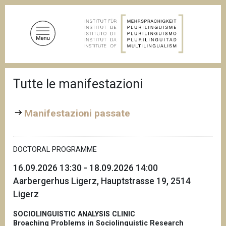
S
a
l
t
a
a
B
l
Tutte le manifestazioni
r
c
i
c
o
i
Manifestazioni passate
n
o
t
l
e
e
d
DOCTORAL PROGRAMME
n
i
u
p
16.09.2026 13:30 - 18.09.2026 14:00
a
t
Aarbergerhus Ligerz, Hauptstrasse 19, 2514
n
o
e
Ligerz
p
r
SOCIOLINGUISTIC ANALYSIS CLINIC
i
Broaching Problems in Sociolinguistic Research