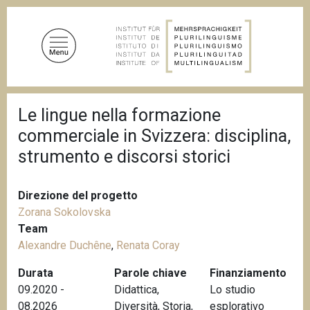
S
a
l
t
a
a
B
l
Le lingue nella formazione
r
c
i
commerciale in Svizzera: disciplina,
c
o
i
strumento e discorsi storici
n
o
t
l
e
e
Direzione del progetto
d
n
i
Zorana Sokolovska
u
p
Team
a
t
Alexandre Duchêne
,
Renata Coray
n
o
e
Durata
Parole chiave
Finanziamento
p
09.2020 -
Didattica
,
Lo studio
r
08.2026
Diversità
,
Storia
,
esplorativo
i