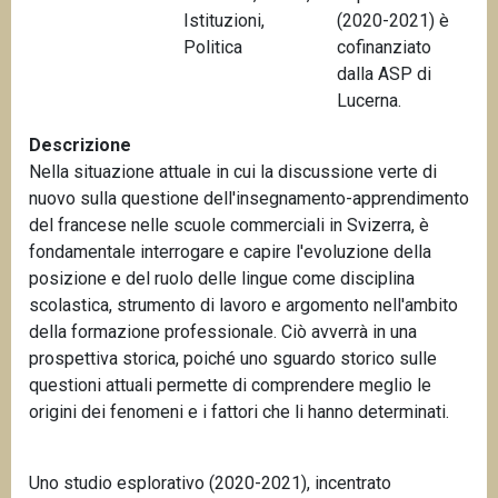
Istituzioni
,
(2020-2021) è
n
Politica
cofinanziato
c
dalla ASP di
i
Lucerna.
p
a
Descrizione
l
Nella situazione attuale in cui la discussione verte di
e
nuovo sulla questione dell'insegnamento-apprendimento
del francese nelle scuole commerciali in Svizerra, è
fondamentale interrogare e capire l'evoluzione della
posizione e del ruolo delle lingue come disciplina
scolastica, strumento di lavoro e argomento nell'ambito
della formazione professionale. Ciò avverrà in una
prospettiva storica, poiché uno sguardo storico sulle
questioni attuali permette di comprendere meglio le
origini dei fenomeni e i fattori che li hanno determinati.
Uno studio esplorativo (2020-2021), incentrato