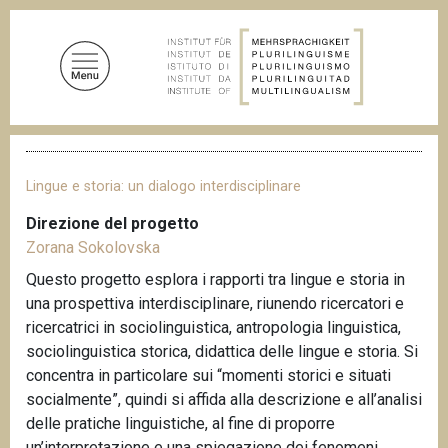
S
a
l
t
a
a
B
l
r
c
i
Lingue e storia: un dialogo interdisciplinare
c
o
i
Direzione del progetto
n
o
Zorana Sokolovska
t
l
e
e
Questo progetto esplora i rapporti tra lingue e storia in
d
n
una prospettiva interdisciplinare, riunendo ricercatori e
i
u
p
ricercatrici in sociolinguistica, antropologia linguistica,
a
t
sociolinguistica storica, didattica delle lingue e storia. Si
n
o
concentra in particolare sui “momenti storici e situati
e
p
socialmente”, quindi si affida alla descrizione e all’analisi
r
delle pratiche linguistiche, al fine di proporre
i
un’interpretazione e una spiegazione dei fenomeni