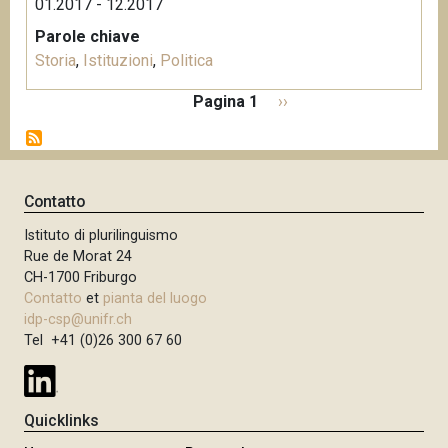
01.2017 - 12.2017
Parole chiave
Storia
,
Istituzioni
,
Politica
P
Pagina 1
P
››
a
a
g
g
i
i
n
n
Contatto
a
a
z
Istituto di plurilinguismo
s
i
Rue de Morat 24
u
o
CH-1700 Friburgo
c
n
Contatto
et
pianta del luogo
c
e
idp-csp@unifr.ch
e
Tel +41 (0)26 300 67 60
s
s
i
Quicklinks
v