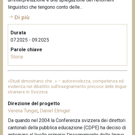
n
linguistici che tengono conto delle...
c
Di più
i
p
Durata
a
07.2025 - 09.2025
l
e
Parole chiave
Storia
«Studi dimostrano che…» – autorevolezza, competenza ed
evidenza nel dibattito sull’insegnamento precoce delle lingue
straniere in Svizzera
Direzione del progetto
Verena Tunger
,
Daniel Elmiger
Da quando nel 2004 la Conferenza svizzera dei direttori
cantonali della pubblica educazione (CDPE) ha deciso di
anticipare al livello primario l’insegnamento delle lingue,