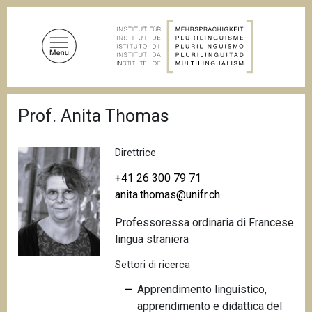
S
a
l
t
a
a
B
l
Prof. Anita Thomas
r
c
i
c
o
i
Direttrice
n
o
t
l
+41 26 300 79 71
e
e
anita.thomas@unifr.ch
d
n
i
Professoressa ordinaria di Francese
u
p
a
lingua straniera
t
n
o
e
Settori di ricerca
p
Apprendimento linguistico,
r
apprendimento e didattica del
i