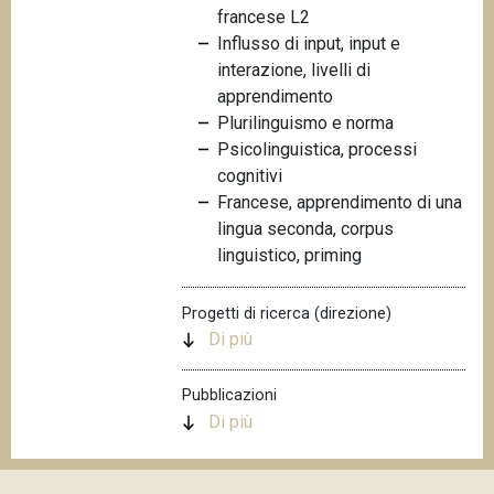
francese L2
n
Influsso di input, input e
c
interazione, livelli di
i
apprendimento
p
Plurilinguismo e norma
a
Psicolinguistica, processi
l
cognitivi
e
Francese, apprendimento di una
lingua seconda, corpus
linguistico, priming
Progetti di ricerca (direzione)
Di più
Pubblicazioni
Di più