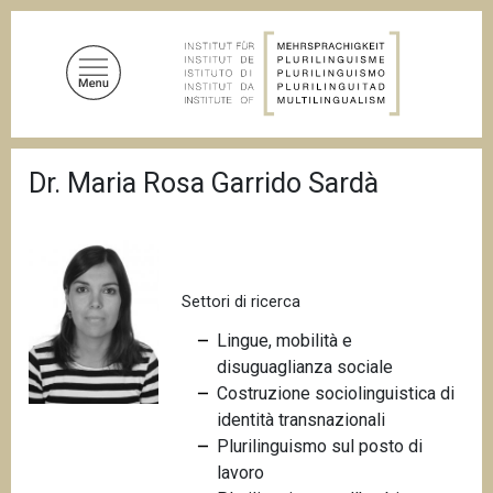
S
a
l
t
a
a
B
l
Dr. Maria Rosa Garrido Sardà
r
c
i
c
o
i
n
o
t
l
e
Settori di ricerca
e
d
n
i
Lingue, mobilità e
u
p
disuguaglianza sociale
a
t
Costruzione sociolinguistica di
n
o
e
identità transnazionali
p
Plurilinguismo sul posto di
r
lavoro
i