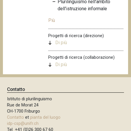
Plurilinguismo nell’ambito
n
dell’istruzione informale
c
i
Più
p
a
Progetti di ricerca (direzione)
l
Di più
e
Progetti di ricerca (collaborazione)
Di più
Contatto
Istituto di plurilinguismo
Rue de Morat 24
CH-1700 Friburgo
Contatto
et
pianta del luogo
idp-csp@unifr.ch
Tel +41 (0)26 300 67 60