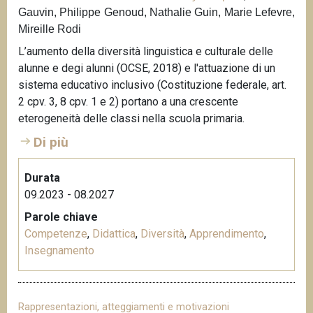
Gauvin, Philippe Genoud, Nathalie Guin, Marie Lefevre,
n
Mireille Rodi
c
i
L’aumento della diversità linguistica e culturale delle
p
alunne e degi alunni (OCSE, 2018) e l'attuazione di un
a
sistema educativo inclusivo (Costituzione federale, art.
l
2 cpv. 3, 8 cpv. 1 e 2) portano a una crescente
e
eterogeneità delle classi nella scuola primaria.
Di più
Durata
09.2023 - 08.2027
Parole chiave
Competenze
,
Didattica
,
Diversità
,
Apprendimento
,
Insegnamento
Rappresentazioni, atteggiamenti e motivazioni