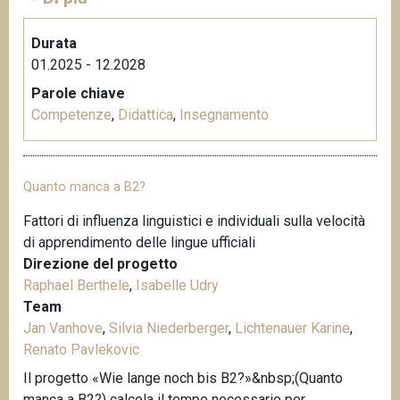
Durata
01.2025 - 12.2028
Parole chiave
Competenze
,
Didattica
,
Insegnamento
Quanto manca a B2?
Fattori di influenza linguistici e individuali sulla velocità
di apprendimento delle lingue ufficiali
Direzione del progetto
Raphael Berthele
,
Isabelle Udry
Team
Jan Vanhove
,
Silvia Niederberger
,
Lichtenauer Karine
,
Renato Pavlekovic
Il progetto «Wie lange noch bis B2?»&nbsp;(Quanto
manca a B2?) calcola il tempo necessario per