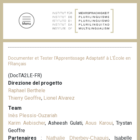
S
a
l
t
a
a
B
l
r
c
i
Documenter et Tester l’Apprentissage Adaptatif à L'École en
c
o
FRançais
i
n
o
(DocTA2LE-FR)
t
l
Direzione del progetto
e
e
d
Raphael Berthele
n
i
Thierry Geoffre
,
Lionel Alvarez
u
p
a
Team
t
n
Inès Plessis-Ouzariah
o
e
Karim Aebischer
, Asheesh Gulati,
Aous Karoui
, Trystan
p
Geoffre
r
Partenaires
:
Nathalie Dherbey-Chapuis
, Isabelle
i