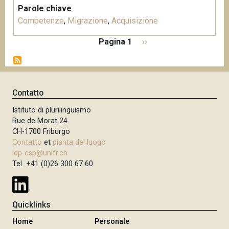
Parole chiave
Competenze
,
Migrazione
,
Acquisizione
P
Pagina 1
P
››
a
a
g
g
i
i
n
n
Contatto
a
a
z
Istituto di plurilinguismo
s
i
Rue de Morat 24
u
o
CH-1700 Friburgo
c
n
Contatto
et
pianta del luogo
c
e
idp-csp@unifr.ch
e
Tel +41 (0)26 300 67 60
s
s
i
Quicklinks
v
Home
Personale
a