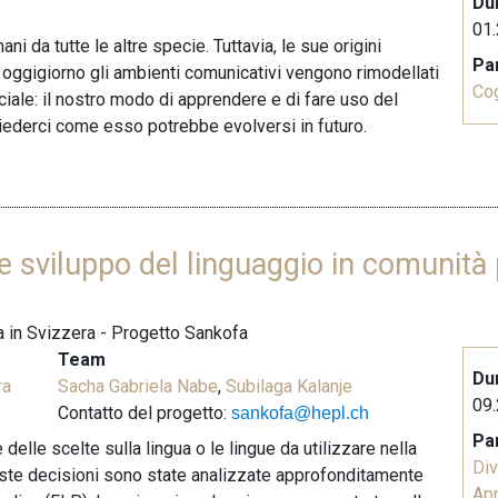
Du
01.
ni da tutte le altre specie. Tuttavia, le sue origini
Pa
oggigiorno gli ambienti comunicativi vengono rimodellati
Co
ficiale: il nostro modo di apprendere e di fare uso del
hiederci come esso potrebbe evolversi in futuro.
e sviluppo del linguaggio in comunità 
na in Svizzera - Progetto Sankofa
Team
Du
ra
Sacha Gabriela Nabe
,
Subilaga Kalanje
09.
Contatto del progetto:
sankofa@hepl.ch
Pa
elle scelte sulla lingua o le lingue da utilizzare nella
Div
queste decisioni sono state analizzate approfonditamente
Ap