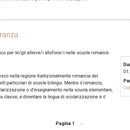
ranza
co per le/gli allieve/i allofone/i nelle scuole romance
Du
01.
sco nella regione tradizionalmente romancia del
Pa
i particolari di scuole bilingui. Mentre il romancio,
Did
scolarizzazione o d’insegnamento nella scuola elementare,
ma classe, a diventare la lingua di scolarizzazione è il
Pagina 1
P
››