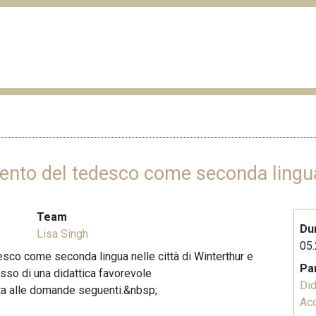
mento del tedesco come seconda lingu
Team
Du
Lisa Singh
05.
sco come seconda lingua nelle città di Winterthur e
Pa
cesso di una didattica favorevole
Did
lta alle domande seguenti.&nbsp;
Acq