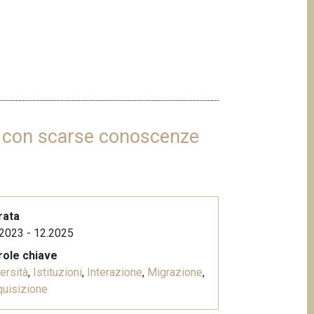
ri con scarse conoscenze
rata
2023 - 12.2025
role chiave
ersità
,
Istituzioni
,
Interazione
,
Migrazione
,
uisizione