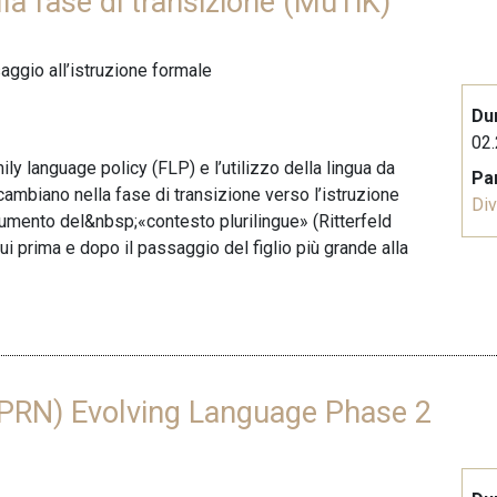
la fase di transizione (MuTiK)
saggio all’istruzione formale
Du
02.
ily language policy (FLP) e l’utilizzo della lingua da
Pa
cambiano nella fase di transizione verso l’istruzione
Div
umento del&nbsp;«contesto plurilingue» (Ritterfeld
ui prima e dopo il passaggio del figlio più grande alla
 (PRN) Evolving Language Phase 2