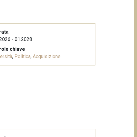
rata
2026 - 01.2028
role chiave
ersità
,
Politica
,
Acquisizione