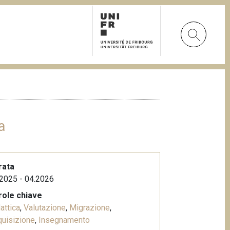
a
rata
2025 - 04.2026
role chiave
attica
,
Valutazione
,
Migrazione
,
uisizione
,
Insegnamento