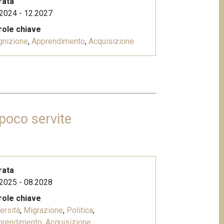
rata
2024 - 12.2027
role chiave
gnizione
,
Apprendimento
,
Acquisizione
poco servite
rata
2025 - 08.2028
role chiave
ersità
,
Migrazione
,
Politica
,
prendimento
,
Acquisizione