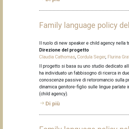
p
n
a
c
i
n
Family language policy de
p
e
a
l
Il ruolo di new speaker e child agency nella 
e
Direzione del progetto
Claudia Cathomas
,
Cordula Seger
,
Flurina Gra
Il progetto si basa su uno studio dedicato al
ha individuato un fabbisogno di ricerca in due
conoscenze passive di retoromancio sulla pratic
dinamica genitore-figlio sulle lingue parlate 
(child agency).
Di più