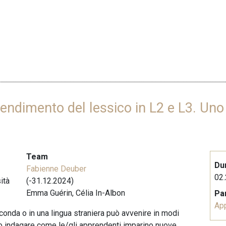
rendimento del lessico in L2 e L3. Uno 
Team
Du
Fabienne Deuber
02.
ità
(-31.12.2024)
Emma Guérin, Célia In-Albon
Pa
Ap
conda o in una lingua straniera può avvenire in modi
mo indagare come le/gli apprendenti imparino nuove