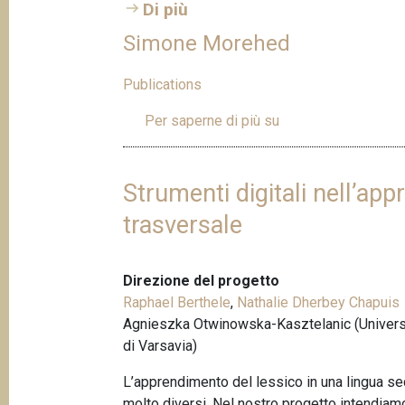
Di più
Simone Morehed
Publications
Per saperne di più su
S
i
m
o
Strumenti digitali nell’app
n
trasversale
e
M
o
Direzione del progetto
r
Raphael Berthele
,
Nathalie Dherbey Chapuis
e
Agnieszka Otwinowska-Kasztelanic (Univers
h
di Varsavia)
e
d
L’apprendimento del lessico in una lingua se
molto diversi. Nel nostro progetto intendia