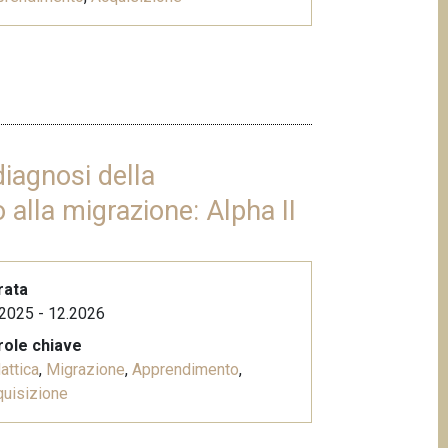
diagnosi della
alla migrazione: Alpha II
rata
2025 - 12.2026
role chiave
attica
,
Migrazione
,
Apprendimento
,
uisizione