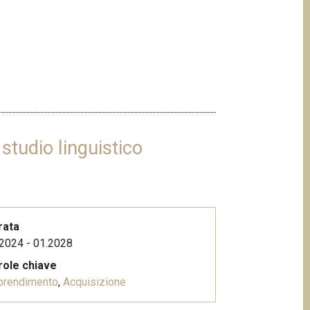
studio linguistico
rata
2024 - 01.2028
role chiave
prendimento
,
Acquisizione