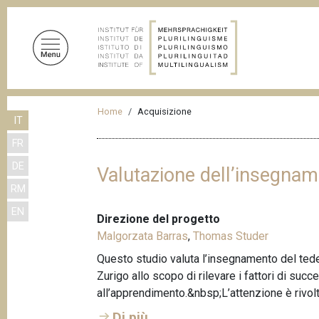
S
a
l
t
a
a
B
l
Home
Acquisizione
IT
r
c
FR
o
i
n
DE
c
Valutazione dell’insegna
t
RM
i
e
EN
n
o
Direzione del progetto
u
l
Malgorzata Barras
,
Thomas Studer
t
e
Questo studio valuta l’insegnamento del tede
o
Zurigo allo scopo di rilevare i fattori di suc
d
p
all’apprendimento.&nbsp;L’attenzione è rivo
r
i
i
Di più