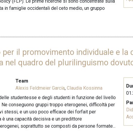
policy (FLP). Le prime ricerche si sono concentrate sulla
sta in famiglie occidentali del ceto medio, un gruppo
per il promovimento individuale e la 
 nel quadro del plurilinguismo dovuto 
Team
Du
Alexis Feldmeier García
,
Claudia Kossinna
01.
 delle studentesse e degli studenti in funzione del livello
Pa
e. Ne conseguono gruppi troppo eterogenei, difficoltà per
Did
evi stessi, e un uso poco efficace dei forfait per
Acq
 è una capacità decisiva e un predittore
eterogenei, soprattutto se composti da persone formate...