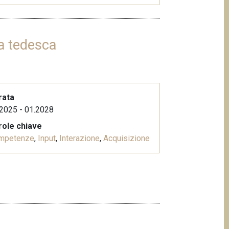
ra tedesca
rata
2025 - 01.2028
role chiave
mpetenze
,
Input
,
Interazione
,
Acquisizione