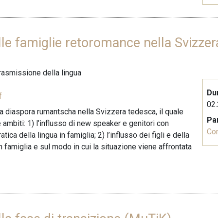
lle famiglie retoromance nella Svizze
trasmissione della lingua
Du
f
02.
la diaspora rumantscha nella Svizzera tedesca, il quale
Pa
 ambiti: 1) l’influsso di new speaker e genitori con
Co
a della lingua in famiglia; 2) l’influsso dei figli e della
in famiglia e sul modo in cui la situazione viene affrontata