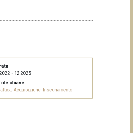
rata
2022 - 12.2025
role chiave
attica
,
Acquisizione
,
Insegnamento