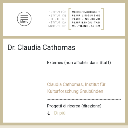
S
a
l
t
a
a
B
l
Dr. Claudia Cathomas
r
c
i
c
o
i
Externes (non affichés dans Staff)
n
o
t
l
e
e
d
Claudia Cathomas, Institut für
n
i
Kulturforschung Graubünden
u
p
a
t
n
o
Progetti di ricerca (direzione)
e
p
Di più
r
i