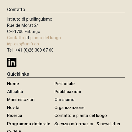
n
Contatto
c
Istituto di plurilinguismo
i
Rue de Morat 24
p
CH-1700 Friburgo
a
Contatto
et
pianta del luogo
l
idp-csp@unifr.ch
e
Tel +41 (0)26 300 67 60
Quicklinks
Home
Personale
Attualità
Pubblicazioni
Manifestazioni
Chi siamo
Novità
Organizzazione
Ricerca
Contatto e pianta del luogo
Programma dottorale
Servizio informazioni & newsletter
CeDiLE